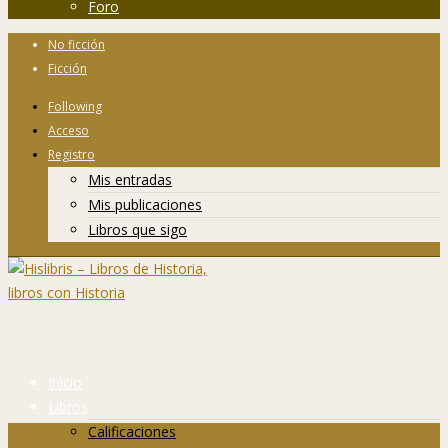
Foro
No ficción
Ficción
Following
Acceso
Registro
Mis entradas
Mis publicaciones
Libros que sigo
Inicio
Libros
Calificaciones