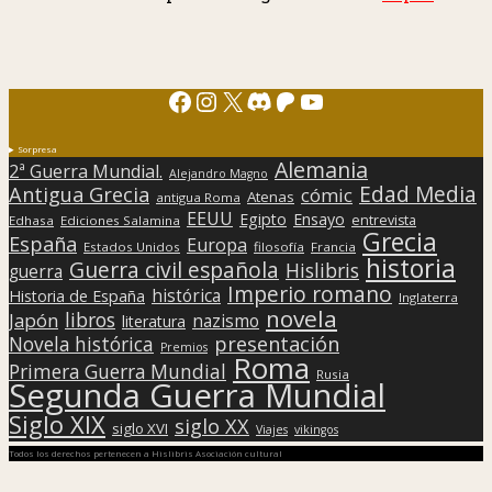
Facebook
Instagram
X
Discord
Patreon
YouTube
Sorpresa
Alemania
2ª Guerra Mundial.
Alejandro Magno
Edad Media
Antigua Grecia
cómic
Atenas
antigua Roma
EEUU
Egipto
Ensayo
entrevista
Edhasa
Ediciones Salamina
Grecia
España
Europa
Estados Unidos
filosofía
Francia
historia
Guerra civil española
Hislibris
guerra
Imperio romano
histórica
Historia de España
Inglaterra
novela
libros
Japón
nazismo
literatura
presentación
Novela histórica
Premios
Roma
Primera Guerra Mundial
Rusia
Segunda Guerra Mundial
Siglo XIX
siglo XX
siglo XVI
Viajes
vikingos
Todos los derechos pertenecen a Hislibris Asociación cultural