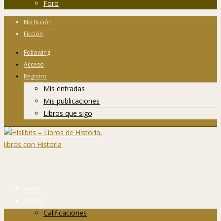
Foro
No ficción
Ficción
Following
Acceso
Registro
Mis entradas
Mis publicaciones
Libros que sigo
Inicio
Libros
Calificaciones