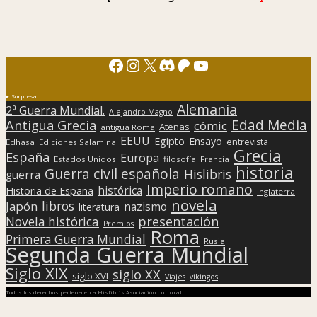
Facebook
Instagram
X
Discord
Patreon
YouTube
Sorpresa
Alemania
2ª Guerra Mundial.
Alejandro Magno
Edad Media
Antigua Grecia
cómic
Atenas
antigua Roma
EEUU
Egipto
Ensayo
entrevista
Edhasa
Ediciones Salamina
Grecia
España
Europa
Estados Unidos
filosofía
Francia
historia
Guerra civil española
Hislibris
guerra
Imperio romano
histórica
Historia de España
Inglaterra
novela
libros
Japón
nazismo
literatura
presentación
Novela histórica
Premios
Roma
Primera Guerra Mundial
Rusia
Segunda Guerra Mundial
Siglo XIX
siglo XX
siglo XVI
Viajes
vikingos
Todos los derechos pertenecen a Hislibris Asociación cultural