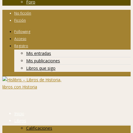
Foro
No ficción
Ficción
Following
Acceso
Registro
Mis entradas
Mis publicaciones
Libros que sigo
Inicio
Libros
Calificaciones