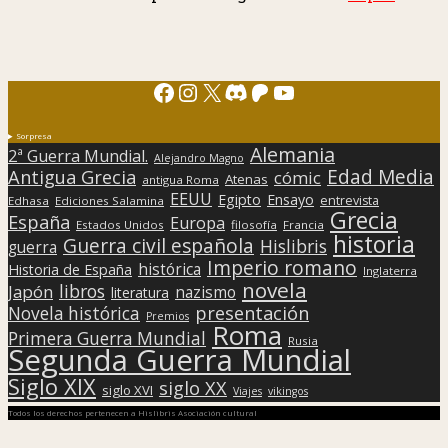
Facebook
Instagram
X
Discord
Patreon
YouTube
Sorpresa
Alemania
2ª Guerra Mundial.
Alejandro Magno
Edad Media
Antigua Grecia
cómic
Atenas
antigua Roma
EEUU
Egipto
Ensayo
entrevista
Edhasa
Ediciones Salamina
Grecia
España
Europa
Estados Unidos
filosofía
Francia
historia
Guerra civil española
Hislibris
guerra
Imperio romano
histórica
Historia de España
Inglaterra
novela
libros
Japón
nazismo
literatura
presentación
Novela histórica
Premios
Roma
Primera Guerra Mundial
Rusia
Segunda Guerra Mundial
Siglo XIX
siglo XX
siglo XVI
Viajes
vikingos
Todos los derechos pertenecen a Hislibris Asociación cultural