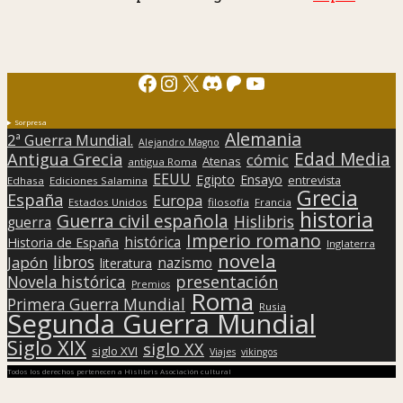
Facebook
Instagram
X
Discord
Patreon
YouTube
Sorpresa
Alemania
2ª Guerra Mundial.
Alejandro Magno
Edad Media
Antigua Grecia
cómic
Atenas
antigua Roma
EEUU
Egipto
Ensayo
entrevista
Edhasa
Ediciones Salamina
Grecia
España
Europa
Estados Unidos
filosofía
Francia
historia
Guerra civil española
Hislibris
guerra
Imperio romano
histórica
Historia de España
Inglaterra
novela
libros
Japón
nazismo
literatura
presentación
Novela histórica
Premios
Roma
Primera Guerra Mundial
Rusia
Segunda Guerra Mundial
Siglo XIX
siglo XX
siglo XVI
Viajes
vikingos
Todos los derechos pertenecen a Hislibris Asociación cultural