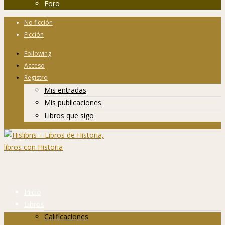
Foro
No ficción
Ficción
Following
Acceso
Registro
Mis entradas
Mis publicaciones
Libros que sigo
Inicio
Libros
Calificaciones