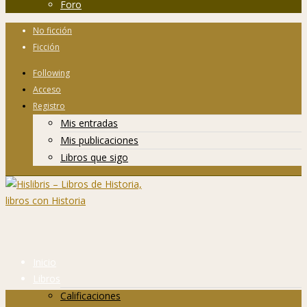
Foro
No ficción
Ficción
Following
Acceso
Registro
Mis entradas
Mis publicaciones
Libros que sigo
Inicio
Libros
Calificaciones