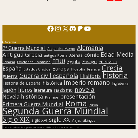
Facebook
Instagram
X
Discord
Patreon
YouTube
Sorpresa
Alemania
2ª Guerra Mundial.
Alejandro Magno
Edad Media
Antigua Grecia
cómic
Atenas
antigua Roma
EEUU
Egipto
Ensayo
entrevista
Edhasa
Ediciones Salamina
Grecia
España
Europa
Estados Unidos
filosofía
Francia
historia
Guerra civil española
Hislibris
guerra
Imperio romano
histórica
Historia de España
Inglaterra
novela
libros
Japón
nazismo
literatura
presentación
Novela histórica
Premios
Roma
Primera Guerra Mundial
Rusia
Segunda Guerra Mundial
Siglo XIX
siglo XX
siglo XVI
Viajes
vikingos
Todos los derechos pertenecen a Hislibris Asociación cultural