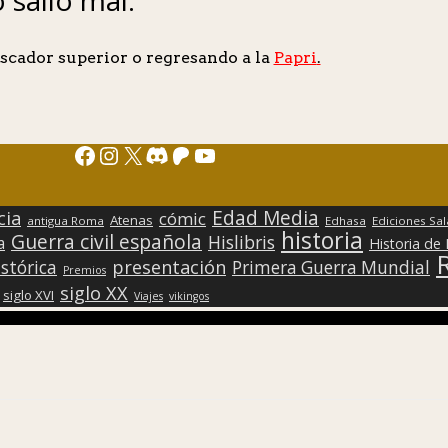
scador superior o regresando a la
Papri
.
Facebook
Instagram
X
Discord
Patreon
YouTube
Edad Media
cia
cómic
Atenas
antigua Roma
Edhasa
Ediciones Sa
historia
Guerra civil española
Hislibris
a
Historia de
presentación
stórica
Primera Guerra Mundial
Premios
siglo XX
siglo XVI
Viajes
vikingos