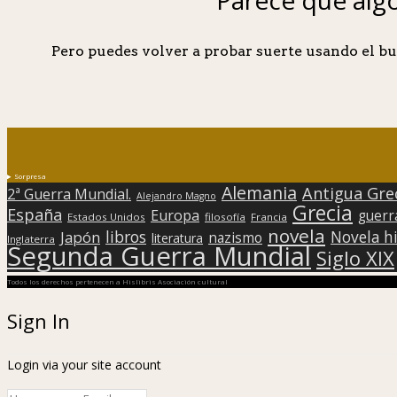
Pero puedes volver a probar suerte usando el bu
Sorpresa
Alemania
Antigua Gre
2ª Guerra Mundial.
Alejandro Magno
Grecia
España
Europa
guerr
Estados Unidos
filosofía
Francia
novela
libros
Japón
Novela hi
nazismo
literatura
Inglaterra
Segunda Guerra Mundial
Siglo XIX
Todos los derechos pertenecen a Hislibris Asociación cultural
Sign In
Login via your site account