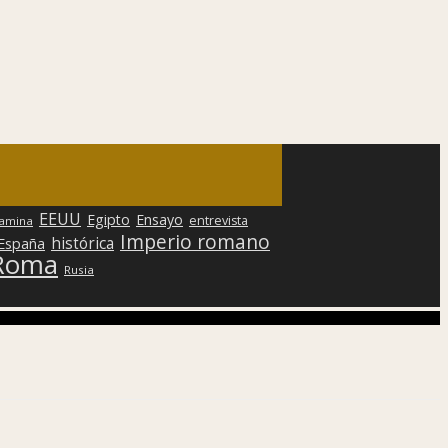
EEUU
Egipto
Ensayo
entrevista
lamina
Imperio romano
histórica
 España
Roma
Rusia