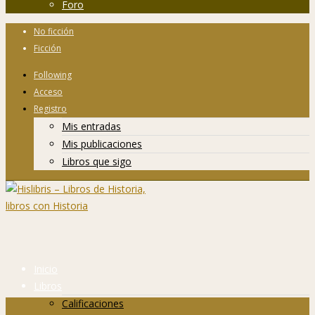
Foro
No ficción
Ficción
Following
Acceso
Registro
Mis entradas
Mis publicaciones
Libros que sigo
Inicio
Libros
Calificaciones