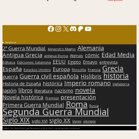
Facebook
Instagram
X
Discord
Patreon
YouTube
Sorpresa
Alemania
2ª Guerra Mundial.
Alejandro Magno
Edad Media
Antigua Grecia
cómic
Atenas
antigua Roma
EEUU
Egipto
Ensayo
entrevista
Edhasa
Ediciones Salamina
Grecia
España
Europa
Estados Unidos
filosofía
Francia
historia
Guerra civil española
Hislibris
guerra
Imperio romano
histórica
Historia de España
Inglaterra
novela
libros
Japón
nazismo
literatura
presentación
Novela histórica
Premios
Roma
Primera Guerra Mundial
Rusia
Segunda Guerra Mundial
Siglo XIX
siglo XX
siglo XVI
Viajes
vikingos
Todos los derechos pertenecen a Hislibris Asociación cultural