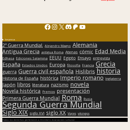
Facebook
Instagram
X
Discord
Patreon
YouTube
Sorpresa
Alemania
2ª Guerra Mundial.
Alejandro Magno
Edad Media
Antigua Grecia
cómic
Atenas
antigua Roma
EEUU
Egipto
Ensayo
entrevista
Edhasa
Ediciones Salamina
Grecia
España
Europa
Estados Unidos
filosofía
Francia
historia
Guerra civil española
Hislibris
guerra
Imperio romano
histórica
Historia de España
Inglaterra
novela
libros
Japón
nazismo
literatura
presentación
Novela histórica
Premios
Roma
Primera Guerra Mundial
Rusia
Segunda Guerra Mundial
Siglo XIX
siglo XX
siglo XVI
Viajes
vikingos
Todos los derechos pertenecen a Hislibris Asociación cultural