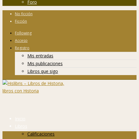
Foro
No ficción
Ficción
Following
Acceso
Registro
Mis entradas
Mis publicaciones
Libros que sigo
Inicio
Libros
Calificaciones