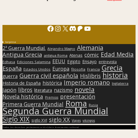
Facebook
Instagram
X
Discord
Patreon
YouTube
Sorpresa
Alemania
2ª Guerra Mundial.
Alejandro Magno
Edad Media
Antigua Grecia
cómic
Atenas
antigua Roma
EEUU
Egipto
Ensayo
entrevista
Edhasa
Ediciones Salamina
Grecia
España
Europa
Estados Unidos
filosofía
Francia
historia
Guerra civil española
Hislibris
guerra
Imperio romano
histórica
Historia de España
Inglaterra
novela
libros
Japón
nazismo
literatura
presentación
Novela histórica
Premios
Roma
Primera Guerra Mundial
Rusia
Segunda Guerra Mundial
Siglo XIX
siglo XX
siglo XVI
Viajes
vikingos
Todos los derechos pertenecen a Hislibris Asociación cultural