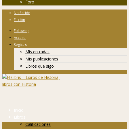
Foro
No ficción
Ficción
Following
Acceso
Registro
Mis entradas
Mis publicaciones
Libros que sigo
Inicio
Libros
Calificaciones