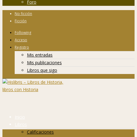
Foro
No ficción
Ficción
Following
Acceso
Registro
Mis entradas
Mis publicaciones
Libros que sigo
Inicio
Libros
Calificaciones