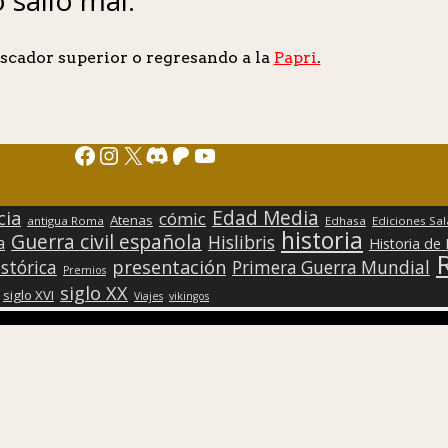
scador superior o regresando a la
Papri
.
Facebook
Instagram
X
Discord
Patreon
YouTube
Edad Media
cia
cómic
Atenas
antigua Roma
Edhasa
Ediciones Sa
historia
Guerra civil española
Hislibris
a
Historia de
presentación
stórica
Primera Guerra Mundial
Premios
siglo XX
siglo XVI
Viajes
vikingos