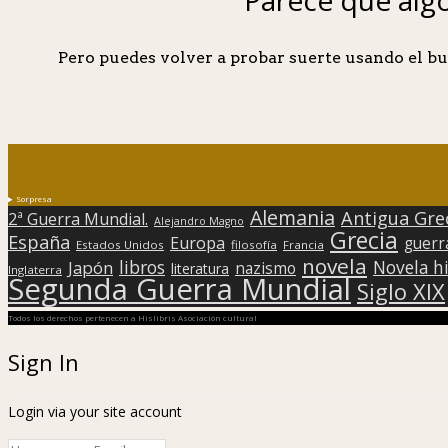
Pero puedes volver a probar suerte usando el bu
Sorpresa
Alemania
Antigua Gre
2ª Guerra Mundial.
Alejandro Magno
Grecia
España
Europa
guerr
Estados Unidos
filosofía
Francia
novela
libros
Japón
Novela hi
nazismo
literatura
Inglaterra
Segunda Guerra Mundial
Siglo XIX
Todos los derechos pertenecen a Hislibris Asociación cultural
Sign In
Login via your site account