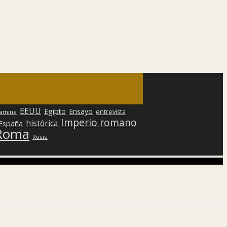
EEUU
Egipto
Ensayo
entrevista
lamina
Imperio romano
histórica
 España
Roma
Rusia