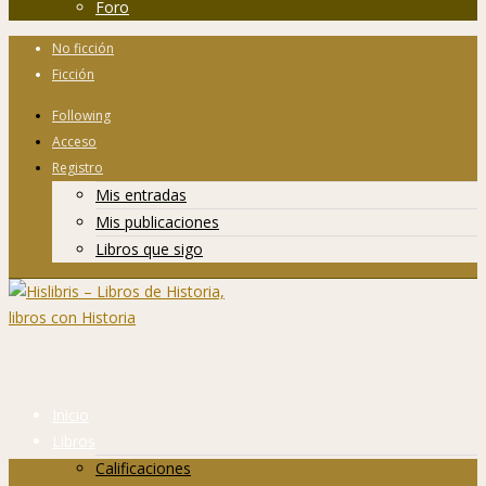
Foro
No ficción
Ficción
Following
Acceso
Registro
Mis entradas
Mis publicaciones
Libros que sigo
Inicio
Libros
Calificaciones