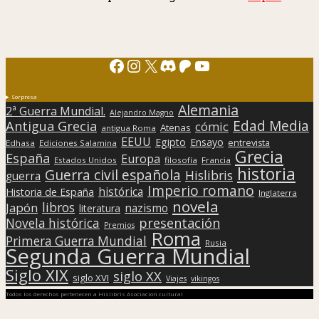
Facebook
Instagram
X
Discord
Patreon
YouTube
Sorpresa
Alemania
2ª Guerra Mundial.
Alejandro Magno
Edad Media
Antigua Grecia
cómic
Atenas
antigua Roma
EEUU
Egipto
Ensayo
entrevista
Edhasa
Ediciones Salamina
Grecia
España
Europa
Estados Unidos
filosofía
Francia
historia
Guerra civil española
Hislibris
guerra
Imperio romano
histórica
Historia de España
Inglaterra
novela
libros
Japón
nazismo
literatura
presentación
Novela histórica
Premios
Roma
Primera Guerra Mundial
Rusia
Segunda Guerra Mundial
Siglo XIX
siglo XX
siglo XVI
Viajes
vikingos
Todos los derechos pertenecen a Hislibris Asociación cultural