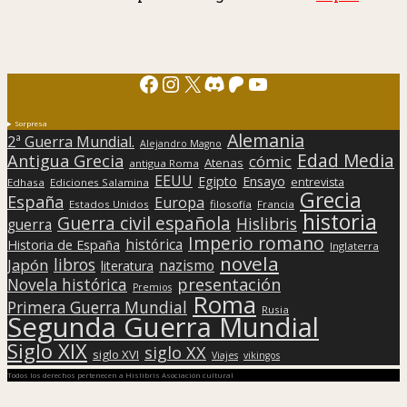
Facebook
Instagram
X
Discord
Patreon
YouTube
Sorpresa
Alemania
2ª Guerra Mundial.
Alejandro Magno
Edad Media
Antigua Grecia
cómic
Atenas
antigua Roma
EEUU
Egipto
Ensayo
entrevista
Edhasa
Ediciones Salamina
Grecia
España
Europa
Estados Unidos
filosofía
Francia
historia
Guerra civil española
Hislibris
guerra
Imperio romano
histórica
Historia de España
Inglaterra
novela
libros
Japón
nazismo
literatura
presentación
Novela histórica
Premios
Roma
Primera Guerra Mundial
Rusia
Segunda Guerra Mundial
Siglo XIX
siglo XX
siglo XVI
Viajes
vikingos
Todos los derechos pertenecen a Hislibris Asociación cultural