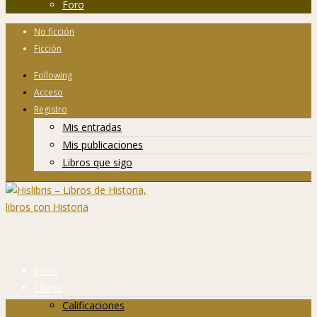
Foro
No ficción
Ficción
Following
Acceso
Registro
Mis entradas
Mis publicaciones
Libros que sigo
Inicio
Libros
Calificaciones