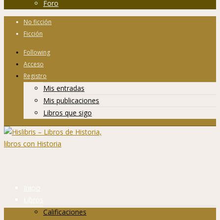
Foro
No ficción
Ficción
Following
Acceso
Registro
Mis entradas
Mis publicaciones
Libros que sigo
Inicio
Libros
Calificaciones