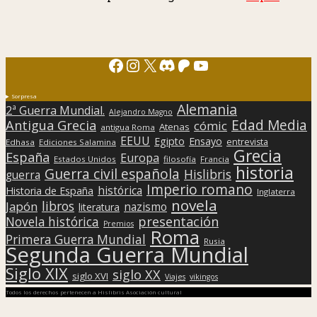
Facebook
Instagram
X
Discord
Patreon
YouTube
Sorpresa
Alemania
2ª Guerra Mundial.
Alejandro Magno
Edad Media
Antigua Grecia
cómic
Atenas
antigua Roma
EEUU
Egipto
Ensayo
entrevista
Edhasa
Ediciones Salamina
Grecia
España
Europa
Estados Unidos
filosofía
Francia
historia
Guerra civil española
Hislibris
guerra
Imperio romano
histórica
Historia de España
Inglaterra
novela
libros
Japón
nazismo
literatura
presentación
Novela histórica
Premios
Roma
Primera Guerra Mundial
Rusia
Segunda Guerra Mundial
Siglo XIX
siglo XX
siglo XVI
Viajes
vikingos
Todos los derechos pertenecen a Hislibris Asociación cultural