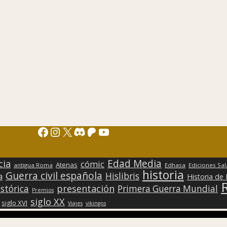
Facebook
Instagram
X
Discord
Patreon
YouTube
Edad Media
cia
cómic
Atenas
antigua Roma
Edhasa
Ediciones Sa
historia
Guerra civil española
Hislibris
a
Historia de
presentación
stórica
Primera Guerra Mundial
Premios
siglo XX
siglo XVI
Viajes
vikingos