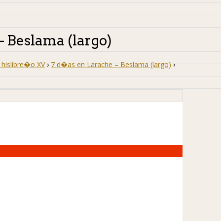
– Beslama (largo)
hislibre�o XV
›
7 d�as en Larache – Beslama (largo)
›