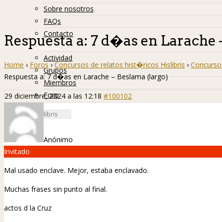
Sobre nosotros
FAQs
Contacto
Respuesta a: 7 d�as en Larache 
Hislibreños
Actividad
Home
›
Foros
›
Concursos de relatos hist�ricos Hislibris
›
Concurso 
Grupos
Respuesta a: 7 d�as en Larache – Beslama (largo)
Miembros
Foro
29 diciembre, 2024 a las 12:18
#100102
Anónimo
Invitado
Mal usado enclave. Mejor, estaba enclavado.
Muchas frases sin punto al final.
actos d la Cruz