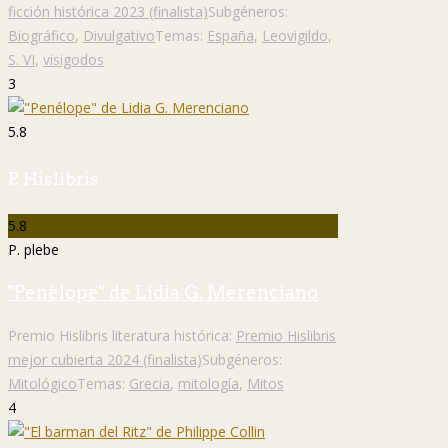
ficción histórica 2023 (finalista)
Subgéneros:
Biográfico
,
Divulgativo
Temas:
España
,
Leovigildo
,
S. VI
,
visigodos
3
5.8
P. Hislibris
5.8
P. plebe
"Penélope" de Lidia G. Merenciano
Premio Hislibris literatura histórica:
Premio Hislibris
mejor cubierta 2024 (finalista)
Subgéneros:
Mitológico
Temas:
Grecia
,
mitología
,
Mitos
4