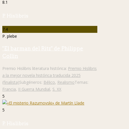
8.1
P. Hislibris
7.4
P. plebe
"El barman del Ritz" de Philippe
Collin
Premio Hislibris literatura histórica:
Premio Hislibris
a la mejor novela histórica traducida 2025
(finalista)
Subgéneros:
Bélico
,
Realismo
Temas:
Francia
,
II Guerra Mundial
,
S. XX
5
5
P. Hislibris