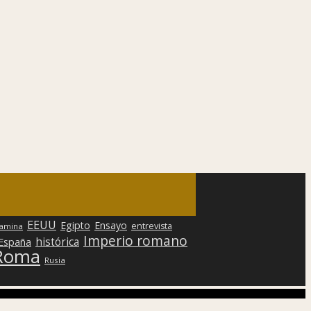
EEUU
Egipto
Ensayo
entrevista
lamina
Imperio romano
histórica
 España
Roma
Rusia