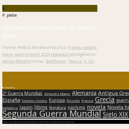
8
P. plebe
«El misterio Razumovski» de Martín
Llade
Premio Hislibris literatura histórica:
Premio Hislibris
mejor autor/a novel 2024 (ganador/a)
Subgéneros:
Intriga-Misterio
Temas:
Beethoven
,
Música
,
S. XIX
Sorpresa
Alemania
Antigua Gre
2ª Guerra Mundial.
Alejandro Magno
Grecia
España
Europa
guerr
Estados Unidos
filosofía
Francia
novela
libros
Japón
Novela hi
nazismo
literatura
Inglaterra
Segunda Guerra Mundial
Siglo XIX
Todos los derechos pertenecen a Hislibris Asociación cultural