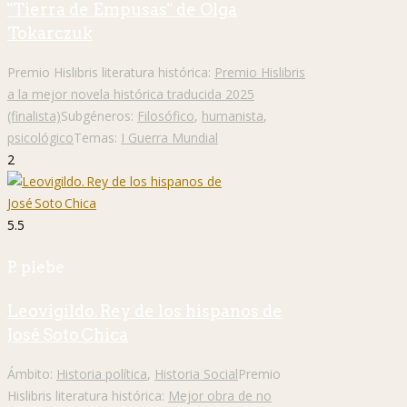
"Tierra de Empusas" de Olga
Tokarczuk
Premio Hislibris literatura histórica:
Premio Hislibris
a la mejor novela histórica traducida 2025
(finalista)
Subgéneros:
Filosófico
,
humanista
,
psicológico
Temas:
I Guerra Mundial
2
5.5
P. plebe
Leovigildo. Rey de los hispanos de
José Soto Chica
Ámbito:
Historia política
,
Historia Social
Premio
Hislibris literatura histórica:
Mejor obra de no