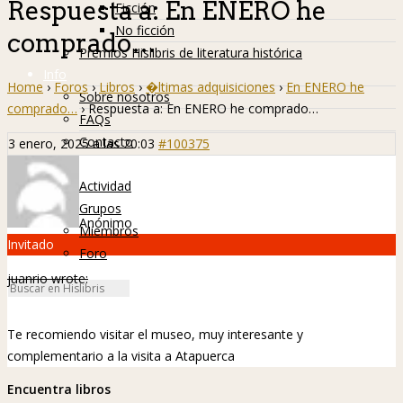
Respuesta a: En ENERO he
Ficción
No ficción
comprado…
Premios Hislibris de literatura histórica
Info
Home
›
Foros
›
Libros
›
�ltimas adquisiciones
›
En ENERO he
Sobre nosotros
comprado…
›
Respuesta a: En ENERO he comprado…
FAQs
Contacto
3 enero, 2025 a las 20:03
#100375
Hislibreños
Actividad
Grupos
Anónimo
Miembros
Invitado
Foro
juanrio wrote:
Te recomiendo visitar el museo, muy interesante y
complementario a la visita a Atapuerca
Encuentra libros