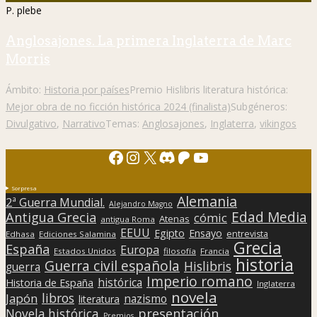
P. plebe
Anglosajones. La primera Inglaterra de Marc
Morris
Ámbito:
Historia por países
Premio Hislibris literatura histórica:
Mejor obra de no ficción histórica 2024 (finalista)
Subgéneros:
Divulgativo
,
Narrativo
Temas:
Anglosajones
,
Inglaterra
,
vikingos
Facebook
Instagram
X
Discord
Patreon
YouTube
Sorpresa
Alemania
2ª Guerra Mundial.
Alejandro Magno
Edad Media
Antigua Grecia
cómic
Atenas
antigua Roma
EEUU
Egipto
Ensayo
entrevista
Edhasa
Ediciones Salamina
Grecia
España
Europa
Estados Unidos
filosofía
Francia
historia
Guerra civil española
Hislibris
guerra
Imperio romano
histórica
Historia de España
Inglaterra
novela
libros
Japón
nazismo
literatura
presentación
Novela histórica
Premios