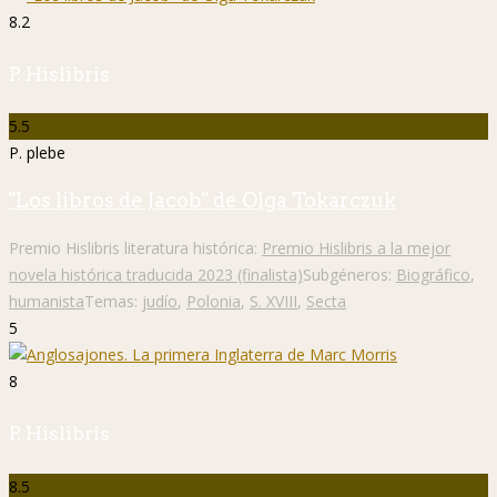
8.2
P. Hislibris
5.5
P. plebe
"Los libros de Jacob" de Olga Tokarczuk
Premio Hislibris literatura histórica:
Premio Hislibris a la mejor
novela histórica traducida 2023 (finalista)
Subgéneros:
Biográfico
,
humanista
Temas:
judío
,
Polonia
,
S. XVIII
,
Secta
5
8
P. Hislibris
8.5