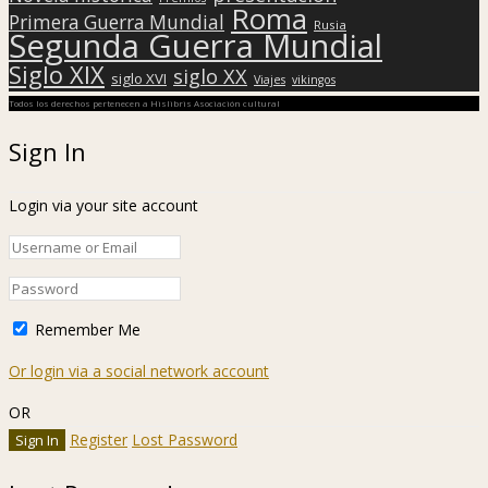
Roma
Primera Guerra Mundial
Rusia
Segunda Guerra Mundial
Siglo XIX
siglo XX
siglo XVI
Viajes
vikingos
Todos los derechos pertenecen a Hislibris Asociación cultural
Sign In
Login via your site account
Remember Me
Or login via a social network account
OR
Register
Lost Password