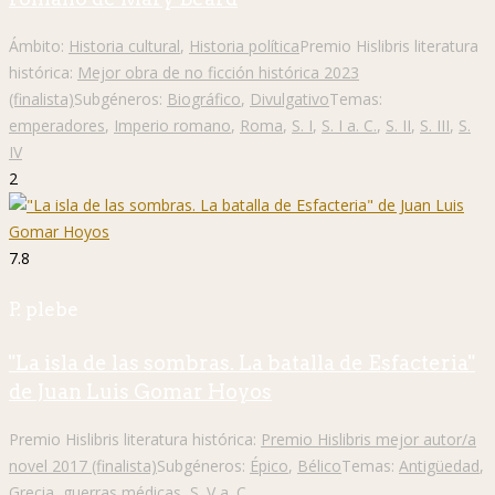
Ámbito:
Historia cultural
,
Historia política
Premio Hislibris literatura
histórica:
Mejor obra de no ficción histórica 2023
(finalista)
Subgéneros:
Biográfico
,
Divulgativo
Temas:
emperadores
,
Imperio romano
,
Roma
,
S. I
,
S. I a. C.
,
S. II
,
S. III
,
S.
IV
2
7.8
P. plebe
"La isla de las sombras. La batalla de Esfacteria"
de Juan Luis Gomar Hoyos
Premio Hislibris literatura histórica:
Premio Hislibris mejor autor/a
novel 2017 (finalista)
Subgéneros:
Épico
,
Bélico
Temas:
Antigüedad
,
Grecia
,
guerras médicas
,
S. V a. C.