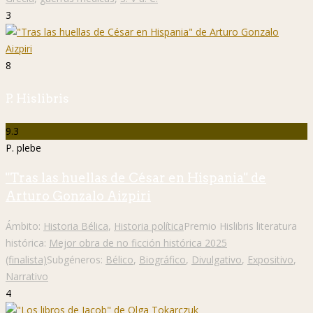
3
8
P. Hislibris
9.3
P. plebe
"Tras las huellas de César en Hispania" de
Arturo Gonzalo Aizpiri
Ámbito:
Historia Bélica
,
Historia política
Premio Hislibris literatura
histórica:
Mejor obra de no ficción histórica 2025
(finalista)
Subgéneros:
Bélico
,
Biográfico
,
Divulgativo
,
Expositivo
,
Narrativo
4