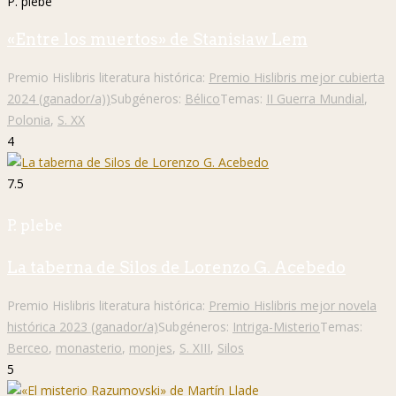
P. plebe
«Entre los muertos» de Stanisław Lem
Premio Hislibris literatura histórica:
Premio Hislibris mejor cubierta
2024 (ganador/a))
Subgéneros:
Bélico
Temas:
II Guerra Mundial
,
Polonia
,
S. XX
4
7.5
P. plebe
La taberna de Silos de Lorenzo G. Acebedo
Premio Hislibris literatura histórica:
Premio Hislibris mejor novela
histórica 2023 (ganador/a)
Subgéneros:
Intriga-Misterio
Temas:
Berceo
,
monasterio
,
monjes
,
S. XIII
,
Silos
5