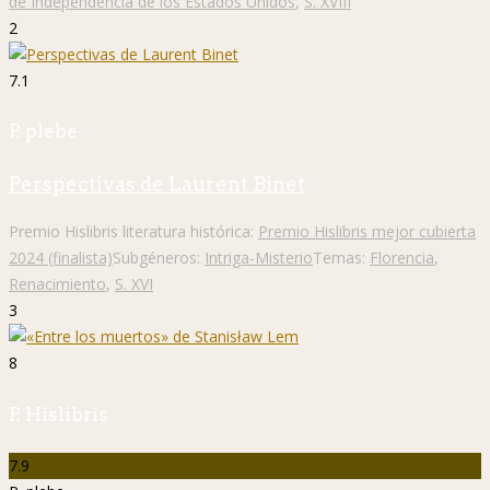
de Independencia de los Estados Unidos
,
S. XVIII
2
7.1
P. plebe
Perspectivas de Laurent Binet
Premio Hislibris literatura histórica:
Premio Hislibris mejor cubierta
2024 (finalista)
Subgéneros:
Intriga-Misterio
Temas:
Florencia
,
Renacimiento
,
S. XVI
3
8
P. Hislibris
7.9