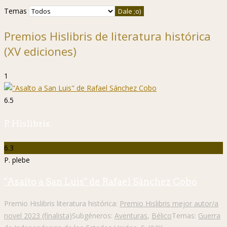
Temas
Premios Hislibris de literatura histórica
(XV ediciones)
1
6.5
P. Hislibris
6.3
P. plebe
"Asalto a San Luis" de Rafael Sánchez Cobo
Premio Hislibris literatura histórica:
Premio Hislibris mejor autor/a
novel 2023 (finalista)
Subgéneros:
Aventuras
,
Bélico
Temas:
Guerra