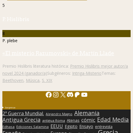
5
P. Hislibris
8
P. plebe
«El misterio Razumovski» de Martín Llade
Premio Hislibris literatura histórica:
Premio Hislibris mejor autor/a
novel 2024 (ganador/a)
Subgéneros:
Intriga-Misterio
Temas:
Beethoven
,
Música
,
S. XIX
Facebook
Instagram
X
Discord
Patreon
YouTube
Sorpresa
Alemania
2ª Guerra Mundial.
Alejandro Magno
Edad Media
Antigua Grecia
cómic
Atenas
antigua Roma
EEUU
Egipto
Ensayo
entrevista
Edhasa
Ediciones Salamina
Grecia
España