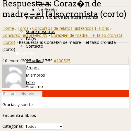
Respuesta a: Coraz�n de
Ficción
No ficción
madre – el falso cronista (corto)
Premios Hislibris de literatura histórica
Info
Home
›
Foros
›
Concursos de relatos hist�ricos Hislibris
›
Sobre nosotros
Concurso hislibre�o XV
›
Coraz�n de madre – el falso cronista
FAQs
(corto)
›
Respuesta a: Coraz�n de madre – el falso cronista
Contacto
(corto)
Hislibreños
Actividad
10 enero, 2025 a las 17:59
#100525
Grupos
Miembros
Foro
Anónimo
Invitado
Gracias y suerte.
Encuentra libros
Categorías