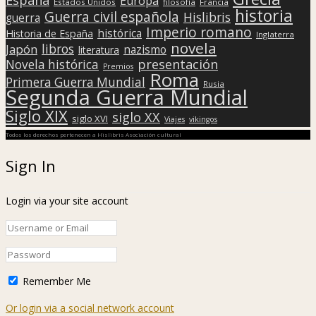
Europa
Estados Unidos
filosofía
Francia
historia
Guerra civil española
Hislibris
guerra
Imperio romano
histórica
Historia de España
Inglaterra
novela
libros
Japón
nazismo
literatura
presentación
Novela histórica
Premios
Roma
Primera Guerra Mundial
Rusia
Segunda Guerra Mundial
Siglo XIX
siglo XX
siglo XVI
Viajes
vikingos
Todos los derechos pertenecen a Hislibris Asociación cultural
Sign In
Login via your site account
Remember Me
Or login via a social network account