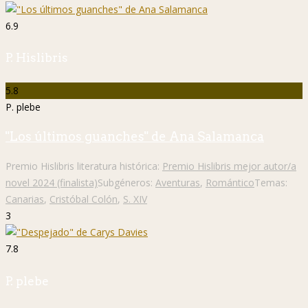
6.9
P. Hislibris
5.8
P. plebe
"Los últimos guanches" de Ana Salamanca
Premio Hislibris literatura histórica:
Premio Hislibris mejor autor/a
novel 2024 (finalista)
Subgéneros:
Aventuras
,
Romántico
Temas:
Canarias
,
Cristóbal Colón
,
S. XIV
3
7.8
P. plebe