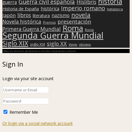
historia
Guerra civil española
Hislibris
guerra
Imperio romano
histórica
Historia de España
Inglaterra
novela
libros
Japón
nazismo
literatura
presentación
Novela histórica
Premios
Roma
Primera Guerra Mundial
Rusia
Segunda Guerra Mundial
Siglo XIX
siglo XX
siglo XVI
Viajes
vikingos
Todos los derechos pertenecen a Hislibris Asociación cultural
Sign In
Login via your site account
Remember Me
Or login via a social network account