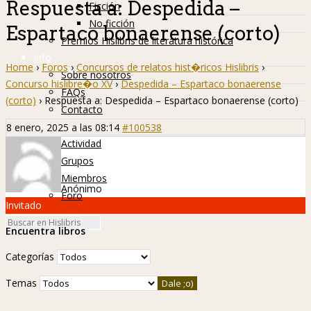
Respuesta a: Despedida –
Ficción
No ficción
Espartaco bonaerense (corto)
Premios Hislibris de literatura histórica
Info
Home
›
Foros
›
Concursos de relatos hist�ricos Hislibris
›
Sobre nosotros
Concurso hislibre�o XV
›
Despedida – Espartaco bonaerense
FAQs
(corto)
›
Respuesta a: Despedida – Espartaco bonaerense (corto)
Contacto
Hislibreños
8 enero, 2025 a las 08:14
#100538
Actividad
Grupos
Miembros
Anónimo
Foro
Invitado
Encuentra libros
Categorías
Temas