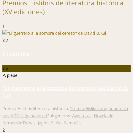
Premios Hislibris de literatura histórica
(XV ediciones)
1
8.7
P. Hislibris
8.5
P. plebe
"El guerrero a la sombra del cerezo" de David B.
Gil
Premio Hislibris literatura histórica:
Premio Hislibris mejor autor/a
novel 2014 (ganador/a)
Subgéneros:
Aventuras
,
Novela de
formación
Temas:
Japón
,
S. XVI
,
Samuráis
2