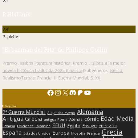
P. Hislibris
7.4
P. plebe
"El barman del Ritz" de Philippe Collin
Premio Hislibris literatura histórica:
Premio Hislibris a la mejor
novela histórica traducida 2025 (finalista)
Subgéneros:
Bélico
,
Realismo
Temas:
Francia
,
II Guerra Mundial
,
S. XX
Facebook
Instagram
X
Discord
Patreon
YouTube
Sorpresa
Alemania
2ª Guerra Mundial.
Alejandro Magno
Edad Media
Antigua Grecia
cómic
Atenas
antigua Roma
EEUU
Egipto
Ensayo
entrevista
Edhasa
Ediciones Salamina
Grecia
España
Europa
Estados Unidos
filosofía
Francia