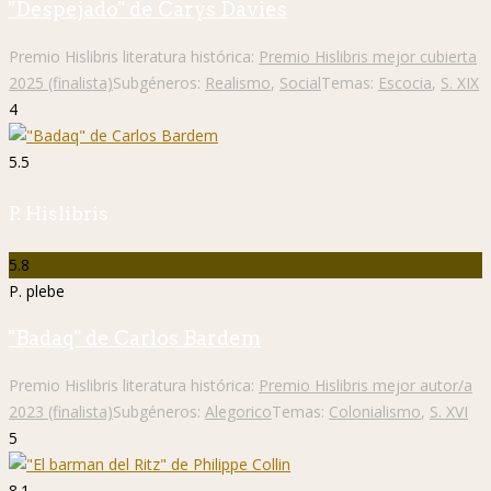
"Despejado" de Carys Davies
Premio Hislibris literatura histórica:
Premio Hislibris mejor cubierta
2025 (finalista)
Subgéneros:
Realismo
,
Social
Temas:
Escocia
,
S. XIX
4
5.5
P. Hislibris
5.8
P. plebe
"Badaq" de Carlos Bardem
Premio Hislibris literatura histórica:
Premio Hislibris mejor autor/a
2023 (finalista)
Subgéneros:
Alegorico
Temas:
Colonialismo
,
S. XVI
5
8.1