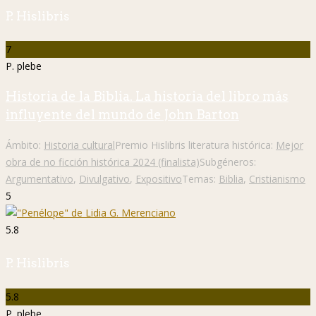
P. Hislibris
7
P. plebe
Historia de la Biblia. La historia del libro más
influyente del mundo de John Barton
Ámbito:
Historia cultural
Premio Hislibris literatura histórica:
Mejor
obra de no ficción histórica 2024 (finalista)
Subgéneros:
Argumentativo
,
Divulgativo
,
Expositivo
Temas:
Biblia
,
Cristianismo
5
5.8
P. Hislibris
5.8
P. plebe