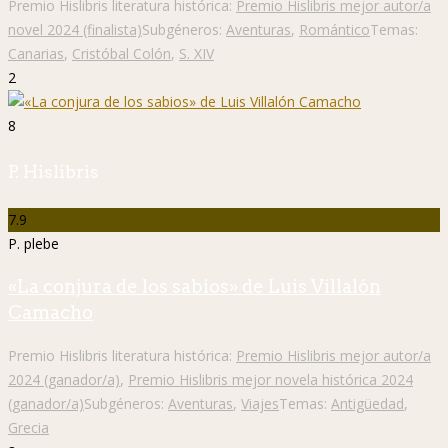
Premio Hislibris literatura histórica:
Premio Hislibris mejor autor/a
novel 2024 (finalista)
Subgéneros:
Aventuras
,
Romántico
Temas:
Canarias
,
Cristóbal Colón
,
S. XIV
2
8
P. Hislibris
7.9
P. plebe
«La conjura de los sabios» de Luis Villalón
Camacho
Premio Hislibris literatura histórica:
Premio Hislibris mejor autor/a
2024 (ganador/a)
,
Premio Hislibris mejor novela histórica 2024
(ganador/a)
Subgéneros:
Aventuras
,
Viajes
Temas:
Antigüedad
,
Grecia