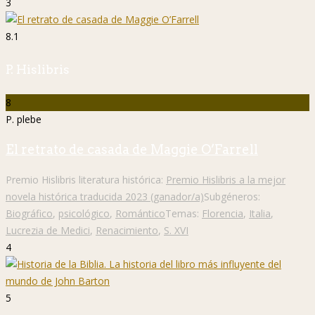
3
8.1
P. Hislibris
8
P. plebe
El retrato de casada de Maggie O’Farrell
Premio Hislibris literatura histórica:
Premio Hislibris a la mejor
novela histórica traducida 2023 (ganador/a)
Subgéneros:
Biográfico
,
psicológico
,
Romántico
Temas:
Florencia
,
Italia
,
Lucrezia de Medici
,
Renacimiento
,
S. XVI
4
5