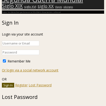
Siglo XIX
siglo XX
siglo XVI
Viajes
vikingos
Todos los derechos pertenecen a Hislibris Asociación cultural
Sign In
Login via your site account
Remember Me
Or login via a social network account
OR
Register
Lost Password
Lost Password