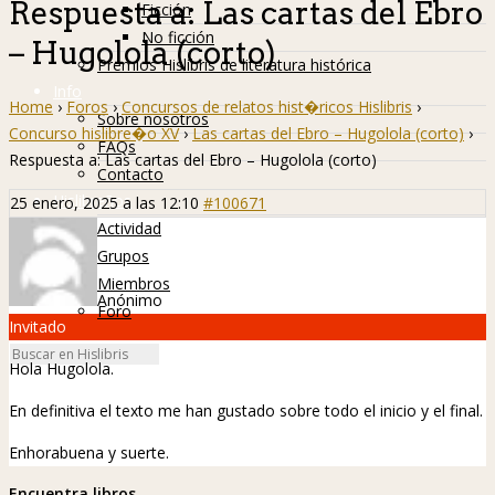
Respuesta a: Las cartas del Ebro
Ficción
No ficción
– Hugolola (corto)
Premios Hislibris de literatura histórica
Info
Home
›
Foros
›
Concursos de relatos hist�ricos Hislibris
›
Sobre nosotros
Concurso hislibre�o XV
›
Las cartas del Ebro – Hugolola (corto)
›
FAQs
Respuesta a: Las cartas del Ebro – Hugolola (corto)
Contacto
Hislibreños
25 enero, 2025 a las 12:10
#100671
Actividad
Grupos
Miembros
Anónimo
Foro
Invitado
Hola Hugolola.
En definitiva el texto me han gustado sobre todo el inicio y el final.
Enhorabuena y suerte.
Encuentra libros