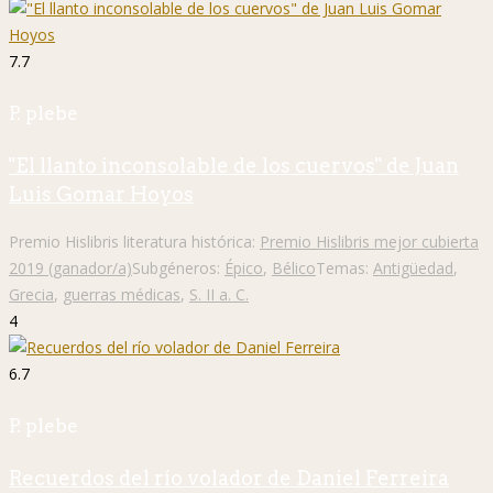
7.7
P. plebe
"El llanto inconsolable de los cuervos" de Juan
Luis Gomar Hoyos
Premio Hislibris literatura histórica:
Premio Hislibris mejor cubierta
2019 (ganador/a)
Subgéneros:
Épico
,
Bélico
Temas:
Antigüedad
,
Grecia
,
guerras médicas
,
S. II a. C.
4
6.7
P. plebe
Recuerdos del río volador de Daniel Ferreira