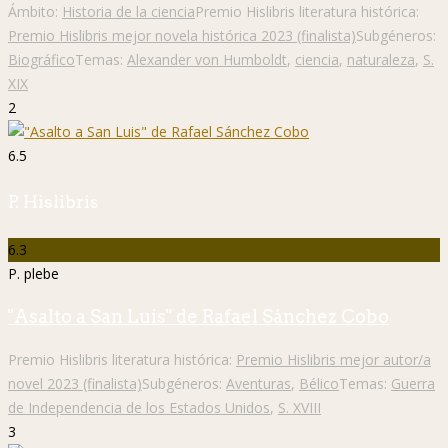
Ámbito:
Historia de la ciencia
Premio Hislibris literatura histórica:
Premio Hislibris mejor novela histórica 2023 (finalista)
Subgéneros:
Biográfico
Temas:
Alexander von Humboldt
,
ciencia
,
naturaleza
,
S.
XIX
2
6.5
P. Hislibris
6.3
P. plebe
"Asalto a San Luis" de Rafael Sánchez Cobo
Premio Hislibris literatura histórica:
Premio Hislibris mejor autor/a
novel 2023 (finalista)
Subgéneros:
Aventuras
,
Bélico
Temas:
Guerra
de Independencia de los Estados Unidos
,
S. XVIII
3