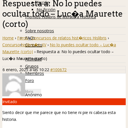
Respuesta a: No lo puedes
Ficción
No ficción
ocultar todo – Luc�a Maurette
Premios Hislibris de literatura histórica
(corto)
Info
Sobre nosotros
Home
›
Foros
›
Concursos de relatos hist�ricos Hislibris
›
FAQs
Concurso hislibre�o XV
›
No lo puedes ocultar todo – Luc�a
Contacto
Maurette (corto)
›
Respuesta a: No lo puedes ocultar todo –
Hislibreños
Luc�a Maurette (corto)
Actividad
Grupos
6 enero, 2025 a las 10:22
#100672
Miembros
Foro
Anónimo
Invitado
Siento decir que me parece que no tiene ni pie ni cabeza esta
historia.