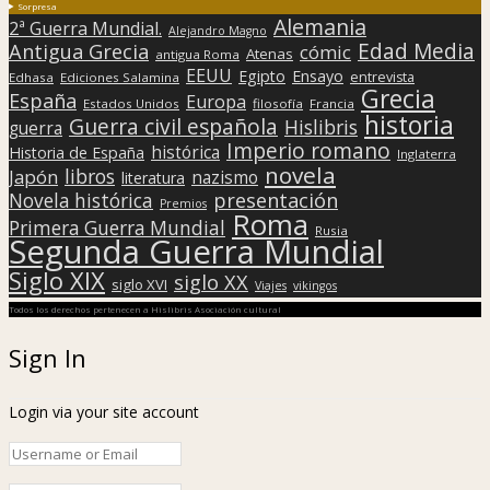
Sorpresa
Alemania
2ª Guerra Mundial.
Alejandro Magno
Edad Media
Antigua Grecia
cómic
Atenas
antigua Roma
EEUU
Egipto
Ensayo
entrevista
Edhasa
Ediciones Salamina
Grecia
España
Europa
Estados Unidos
filosofía
Francia
historia
Guerra civil española
Hislibris
guerra
Imperio romano
histórica
Historia de España
Inglaterra
novela
libros
Japón
nazismo
literatura
presentación
Novela histórica
Premios
Roma
Primera Guerra Mundial
Rusia
Segunda Guerra Mundial
Siglo XIX
siglo XX
siglo XVI
Viajes
vikingos
Todos los derechos pertenecen a Hislibris Asociación cultural
Sign In
Login via your site account