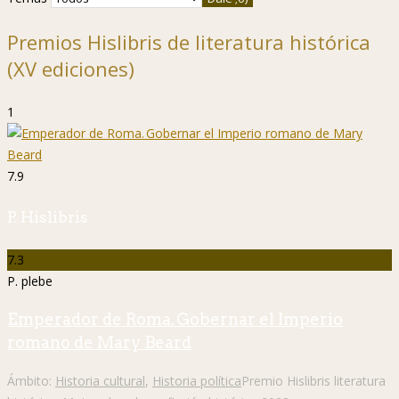
Premios Hislibris de literatura histórica
(XV ediciones)
1
7.9
P. Hislibris
7.3
P. plebe
Emperador de Roma. Gobernar el Imperio
romano de Mary Beard
Ámbito:
Historia cultural
,
Historia política
Premio Hislibris literatura