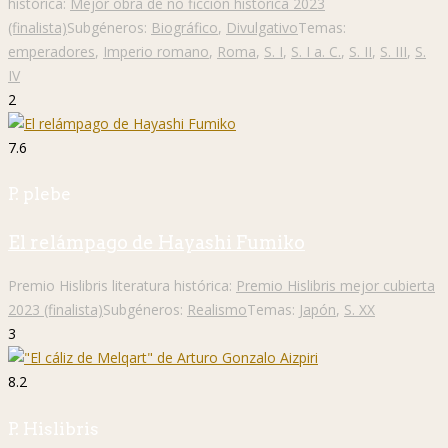
histórica:
Mejor obra de no ficción histórica 2023
(finalista)
Subgéneros:
Biográfico
,
Divulgativo
Temas:
emperadores
,
Imperio romano
,
Roma
,
S. I
,
S. I a. C.
,
S. II
,
S. III
,
S.
IV
2
7.6
P. plebe
El relámpago de Hayashi Fumiko
Premio Hislibris literatura histórica:
Premio Hislibris mejor cubierta
2023 (finalista)
Subgéneros:
Realismo
Temas:
Japón
,
S. XX
3
8.2
P. Hislibris