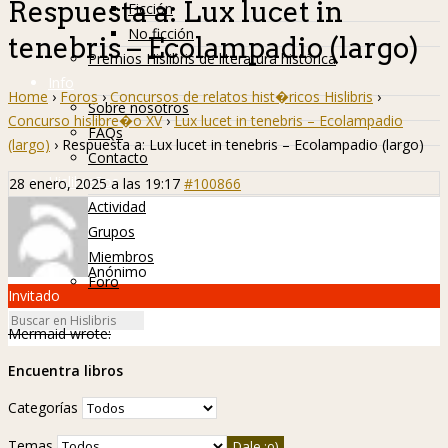
Respuesta a: Lux lucet in
Ficción
No ficción
tenebris – Ecolampadio (largo)
Premios Hislibris de literatura histórica
Info
Home
›
Foros
›
Concursos de relatos hist�ricos Hislibris
›
Sobre nosotros
Concurso hislibre�o XV
›
Lux lucet in tenebris – Ecolampadio
FAQs
(largo)
›
Respuesta a: Lux lucet in tenebris – Ecolampadio (largo)
Contacto
Hislibreños
28 enero, 2025 a las 19:17
#100866
Actividad
Grupos
Miembros
Anónimo
Foro
Invitado
Mermaid wrote:
Encuentra libros
Categorías
Temas