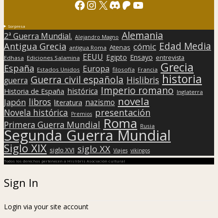
Facebook
Instagram
X
Discord
Patreon
YouTube
Sorpresa
Alemania
2ª Guerra Mundial.
Alejandro Magno
Edad Media
Antigua Grecia
cómic
Atenas
antigua Roma
EEUU
Egipto
Ensayo
entrevista
Edhasa
Ediciones Salamina
Grecia
España
Europa
Estados Unidos
filosofía
Francia
historia
Guerra civil española
Hislibris
guerra
Imperio romano
histórica
Historia de España
Inglaterra
novela
libros
Japón
nazismo
literatura
presentación
Novela histórica
Premios
Roma
Primera Guerra Mundial
Rusia
Segunda Guerra Mundial
Siglo XIX
siglo XX
siglo XVI
Viajes
vikingos
Todos los derechos pertenecen a Hislibris Asociación cultural
Sign In
Login via your site account