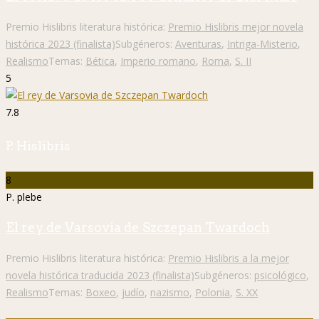
Premio Hislibris literatura histórica:
Premio Hislibris mejor novela
histórica 2023 (finalista)
Subgéneros:
Aventuras
,
Intriga-Misterio
,
Realismo
Temas:
Bética
,
Imperio romano
,
Roma
,
S. II
5
7.8
P. Hislibris
8
P. plebe
El rey de Varsovia de Szczepan Twardoch
Premio Hislibris literatura histórica:
Premio Hislibris a la mejor
novela histórica traducida 2023 (finalista)
Subgéneros:
psicológico
,
Realismo
Temas:
Boxeo
,
judío
,
nazismo
,
Polonia
,
S. XX