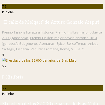
7.9
P. plebe
"El cáliz de Melqart" de Arturo Gonzalo Aizpiri
Premio Hislibris literatura histórica:
Premio Hislibris mejor cubierta
2014 (ganador/a)
,
Premio Hislibris mejor novela histórica 2014
(ganador/a)
Subgéneros:
Aventuras
,
Épico
,
Bélico
Temas:
Aníbal
,
Cartago
,
Hispania
,
República romana
,
Roma
,
S. III a. C.
4
6.2
P. Hislibris
5.7
P. plebe
El esclavo de los 32.000 denarios de Blas Malo