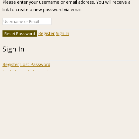
Please enter your username or email address. You will receive a
link to create a new password via email.
Register
Sign In
Sign In
Register
Lost Password
Ir a la barra de herramientas
Acerca
WordPress.org
de
Documentación
WordPress
Aprende WordPress
Soporte
Sugerencias
Acceder
Registrarse