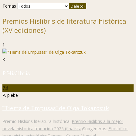
Temas
Premios Hislibris de literatura histórica
(XV ediciones)
1
8
P. Hislibris
7.6
P. plebe
"Tierra de Empusas" de Olga Tokarczuk
Premio Hislibris literatura histórica:
Premio Hislibris a la mejor
novela histórica traducida 2025 (finalista)
Subgéneros:
Filosófico
,
humanista
,
psicológico
Temas:
I Guerra Mundial