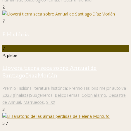
2
7
P. Hislibris
7
P. plebe
Lloverá tierra seca sobre Annual de
Santiago Díaz Morlán
Premio Hislibris literatura histórica:
Premio Hislibris mejor autor/a
2023 (finalista)
Subgéneros:
Bélico
Temas:
Colonialismo
,
Desastre
de Annual
,
Marruecos
,
S. XX
3
5.7