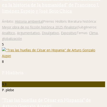
en la historia de la humanidad" de Francisco J.
Jiménez Espejo y José Soto Chica
Ámbito:
Historia ambiental
Premio Hislibris literatura histórica:
Mejor obra de no ficción histórica 2025 (finalista)
Subgéneros:
Analítico
,
Argumentativo
,
Divulgativo
,
Expositivo
Temas:
Clima
,
globalización
5
8
P. Hislibris
9.3
P. plebe
"Tras las huellas de César en Hispania" de
Arturo Gonzalo Aizpiri