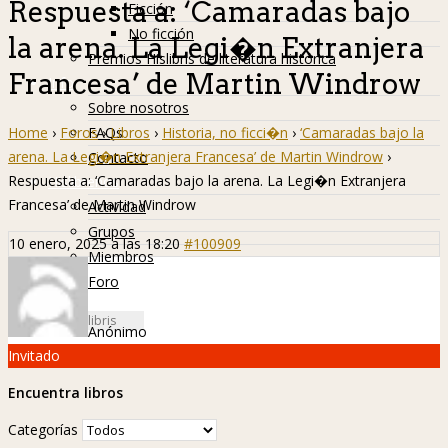
Respuesta a: ‘Camaradas bajo
Ficción
No ficción
la arena. La Legi�n Extranjera
Premios Hislibris de literatura histórica
Francesa’ de Martin Windrow
Info
Sobre nosotros
Home
›
Foros
›
Libros
›
Historia, no ficci�n
›
‘Camaradas bajo la
FAQs
arena. La Legi�n Extranjera Francesa’ de Martin Windrow
›
Contacto
Respuesta a: ‘Camaradas bajo la arena. La Legi�n Extranjera
Hislibreños
Francesa’ de Martin Windrow
Actividad
Grupos
10 enero, 2025 a las 18:20
#100909
Miembros
Foro
Anónimo
Invitado
Encuentra libros
Categorías