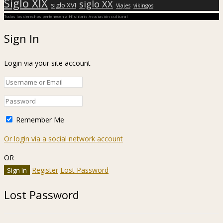
Siglo XIX
siglo XX
siglo XVI
Viajes
vikingos
Todos los derechos pertenecen a Hislibris Asociación cultural
Sign In
Login via your site account
Remember Me
Or login via a social network account
OR
Register
Lost Password
Lost Password