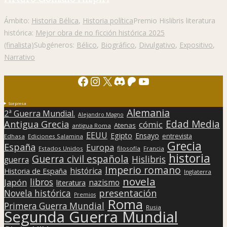
Ámbito:
Historia Bélica
,
Historia política
Premio Hislibris literatura
histórica:
Mejor obra de no ficción histórica 2025
(finalista)
Subgéneros:
Bélico
,
Biográfico
,
Divulgativo
,
Expositivo
,
Narrativo
Facebook
Instagram
X
Discord
Patreon
YouTube
Sorpresa
Alemania
2ª Guerra Mundial.
Alejandro Magno
Edad Media
Antigua Grecia
cómic
Atenas
antigua Roma
EEUU
Egipto
Ensayo
entrevista
Edhasa
Ediciones Salamina
Grecia
España
Europa
Estados Unidos
filosofía
Francia
historia
Guerra civil española
Hislibris
guerra
Imperio romano
histórica
Historia de España
Inglaterra
novela
libros
Japón
nazismo
literatura
presentación
Novela histórica
Premios
Roma
Primera Guerra Mundial
Rusia
Segunda Guerra Mundial