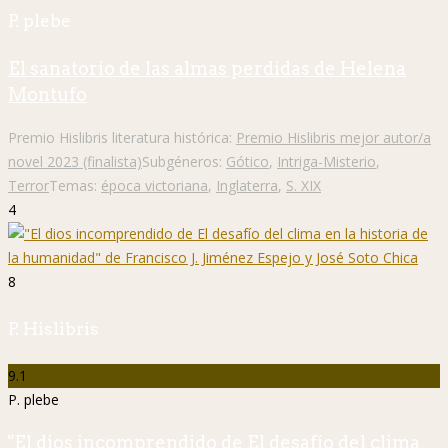
P. plebe
El sanatorio de las almas perdidas de Helena
Montufo
Premio Hislibris literatura histórica:
Premio Hislibris mejor autor/a
novel 2023 (finalista)
Subgéneros:
Gótico
,
Intriga-Misterio
,
Terror
Temas:
época victoriana
,
Inglaterra
,
S. XIX
4
8
P. Hislibris
9.1
P. plebe
"El dios incomprendido de El desafío del clima