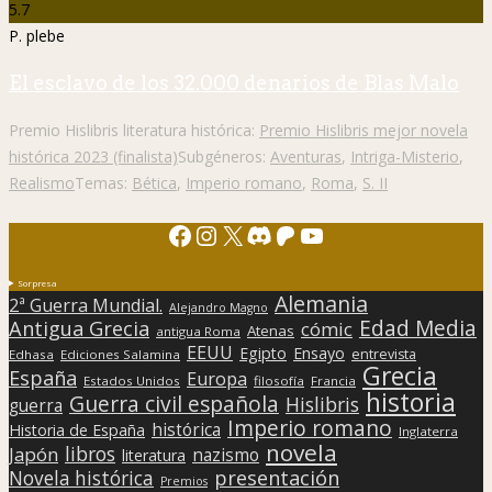
5.7
P. plebe
El esclavo de los 32.000 denarios de Blas Malo
Premio Hislibris literatura histórica:
Premio Hislibris mejor novela
histórica 2023 (finalista)
Subgéneros:
Aventuras
,
Intriga-Misterio
,
Realismo
Temas:
Bética
,
Imperio romano
,
Roma
,
S. II
Facebook
Instagram
X
Discord
Patreon
YouTube
Sorpresa
Alemania
2ª Guerra Mundial.
Alejandro Magno
Edad Media
Antigua Grecia
cómic
Atenas
antigua Roma
EEUU
Egipto
Ensayo
entrevista
Edhasa
Ediciones Salamina
Grecia
España
Europa
Estados Unidos
filosofía
Francia
historia
Guerra civil española
Hislibris
guerra
Imperio romano
histórica
Historia de España
Inglaterra
novela
libros
Japón
nazismo
literatura
presentación
Novela histórica
Premios