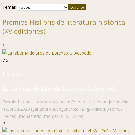
Temas
Premios Hislibris de literatura histórica
(XV ediciones)
1
7.5
P. plebe
La taberna de Silos de Lorenzo G. Acebedo
Premio Hislibris literatura histórica:
Premio Hislibris mejor novela
histórica 2023 (ganador/a)
Subgéneros:
Intriga-Misterio
Temas:
Berceo
,
monasterio
,
monjes
,
S. XIII
,
Silos
2