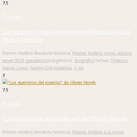
7.5
P. plebe
Las cinco en todos los relojes de María del Mar
Peña Martínez
Premio Hislibris literatura histórica:
Premio Hislibris mejor autor/a
novel 2023 (ganador/a)
Subgéneros:
Biográfico
Temas:
Federico
García Lorca
,
Guerra Civil española
,
S. XX
3
7.5
P. plebe
"Los guerreros del invierno" de Olivier Norek
Premio Hislibris literatura histórica:
Premio Hislibris a la mejor