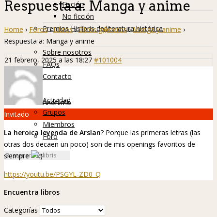
Respuesta a: Manga y anime
Ficción
No ficción
Premios Hislibris de literatura histórica
Home
›
Foros
›
Libros
›
Otros g�neros
›
Manga y anime
›
Info
Respuesta a: Manga y anime
Sobre nosotros
21 febrero, 2025 a las 18:27
#101004
FAQs
Contacto
Hislibreños
Actividad
Anónimo
Grupos
Invitado
Miembros
La heroica leyenda de Arslan
? Porque las primeras letras (las
Foro
otras dos decaen un poco) son de mis openings favoritos de
siempre
https://youtu.be/PSGYL-ZD0_Q
Encuentra libros
Categorías