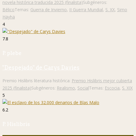
novela histórica traducida 2025 (finalista)
Subgéneros:
Bélico
Temas:
Guerra de Invierno
,
II Guerra Mundial
,
S. XX
,
Simo
Häyhä
4
7.8
P. plebe
"Despejado" de Carys Davies
Premio Hislibris literatura histórica:
Premio Hislibris mejor cubierta
2025 (finalista)
Subgéneros:
Realismo
,
Social
Temas:
Escocia
,
S. XIX
5
6.2
P. Hislibris