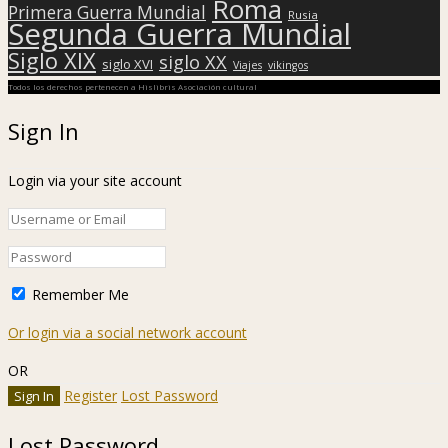
Roma
Primera Guerra Mundial
Rusia
Segunda Guerra Mundial
Siglo XIX
siglo XX
siglo XVI
Viajes
vikingos
Todos los derechos pertenecen a Hislibris Asociación cultural
Sign In
Login via your site account
Remember Me
Or login via a social network account
OR
Register
Lost Password
Lost Password