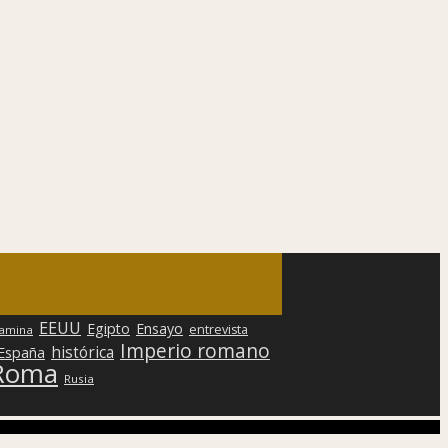
EEUU
Egipto
Ensayo
entrevista
lamina
Imperio romano
histórica
 España
Roma
Rusia