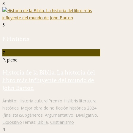
3
5
P. Hislibris
7
P. plebe
Historia de la Biblia. La historia del
libro más influyente del mundo de
John Barton
Ámbito:
Historia cultural
Premio Hislibris literatura
histórica:
Mejor obra de no ficción histórica 2024
(finalista)
Subgéneros:
Argumentativo
,
Divulgativo
,
Expositivo
Temas:
Biblia
,
Cristianismo
4