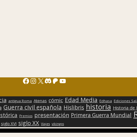
Facebook
Instagram
X
Discord
Patreon
YouTube
Edad Media
cia
cómic
Atenas
antigua Roma
Edhasa
Ediciones Sa
historia
Guerra civil española
Hislibris
a
Historia de
presentación
stórica
Primera Guerra Mundial
Premios
siglo XX
siglo XVI
Viajes
vikingos