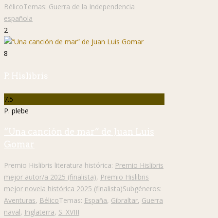
Bélico
Temas:
Guerra de la Independencia
española
2
8
P. Hislibris
7.5
P. plebe
“Una canción de mar” de Juan Luis
Gomar
Premio Hislibris literatura histórica:
Premio Hislibris
mejor autor/a 2025 (finalista)
,
Premio Hislibris
mejor novela histórica 2025 (finalista)
Subgéneros:
Aventuras
,
Bélico
Temas:
España
,
Gibraltar
,
Guerra
naval
,
Inglaterra
,
S. XVIII