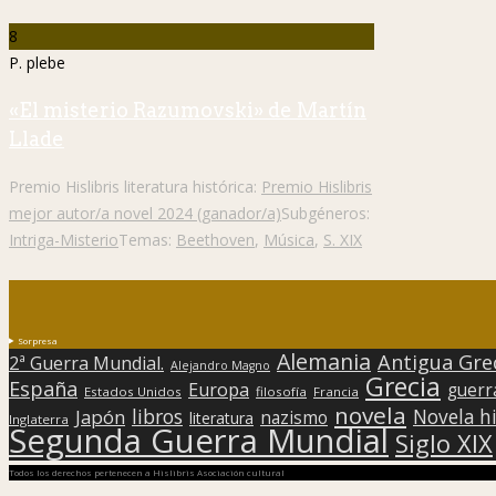
8
P. plebe
«El misterio Razumovski» de Martín
Llade
Premio Hislibris literatura histórica:
Premio Hislibris
mejor autor/a novel 2024 (ganador/a)
Subgéneros:
Intriga-Misterio
Temas:
Beethoven
,
Música
,
S. XIX
Sorpresa
Alemania
Antigua Gre
2ª Guerra Mundial.
Alejandro Magno
Grecia
España
Europa
guerr
Estados Unidos
filosofía
Francia
novela
libros
Japón
Novela hi
nazismo
literatura
Inglaterra
Segunda Guerra Mundial
Siglo XIX
Todos los derechos pertenecen a Hislibris Asociación cultural