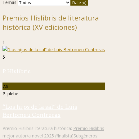
Temas
Premios Hislibris de literatura
histórica (XV ediciones)
1
5
P. Hislibris
7.9
P. plebe
“Los hijos de la sal” de Luis
Bertomeu Contreras
Premio Hislibris literatura histórica:
Premio Hislibris
mejor autor/a novel 2025 (finalista)
Subgéneros: