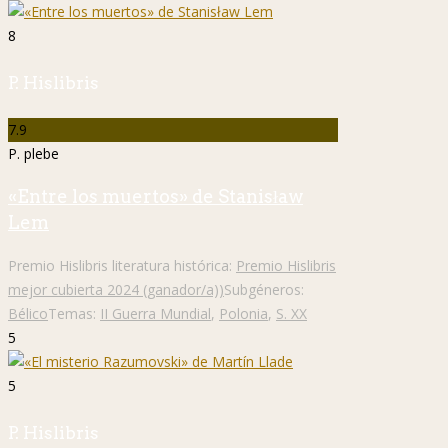
8
P. Hislibris
7.9
P. plebe
«Entre los muertos» de Stanisław
Lem
Premio Hislibris literatura histórica:
Premio Hislibris
mejor cubierta 2024 (ganador/a))
Subgéneros:
Bélico
Temas:
II Guerra Mundial
,
Polonia
,
S. XX
5
5
P. Hislibris