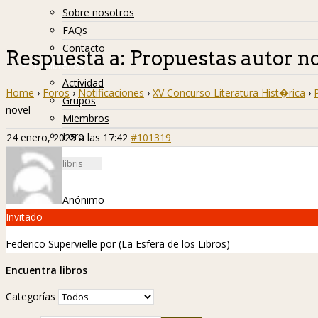
Sobre nosotros
FAQs
Contacto
Respuesta a: Propuestas autor n
Hislibreños
Actividad
Home
›
Foros
›
Notificaciones
›
XV Concurso Literatura Hist�rica
›
Grupos
novel
Miembros
Foro
24 enero, 2025 a las 17:42
#101319
Anónimo
Invitado
Federico Supervielle por
(La Esfera de los Libros)
Encuentra libros
Categorías