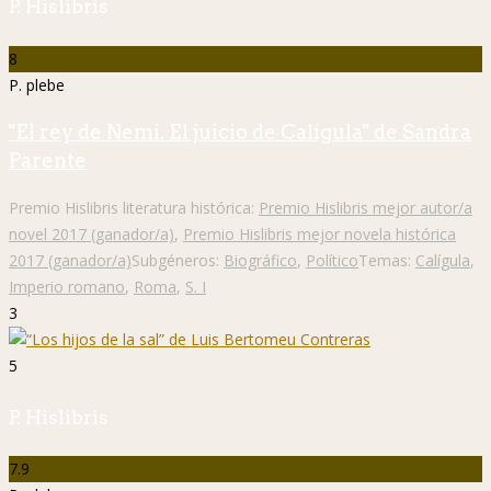
P. Hislibris
8
P. plebe
"El rey de Nemi. El juicio de Calígula" de Sandra
Parente
Premio Hislibris literatura histórica:
Premio Hislibris mejor autor/a
novel 2017 (ganador/a)
,
Premio Hislibris mejor novela histórica
2017 (ganador/a)
Subgéneros:
Biográfico
,
Político
Temas:
Calígula
,
Imperio romano
,
Roma
,
S. I
3
5
P. Hislibris
7.9