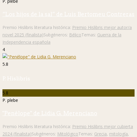
P. plebe
“Los hijos de la sal” de Luis Bertomeu Contreras
Premio Hislibris literatura histórica:
Premio Hislibris mejor autor/a
novel 2025 (finalista)
Subgéneros:
Bélico
Temas:
Guerra de la
Independencia española
4
5.8
P. Hislibris
5.8
P. plebe
"Penélope" de Lidia G. Merenciano
Premio Hislibris literatura histórica:
Premio Hislibris mejor cubierta
2024 (finalista)
Subgéneros:
Mitológico
Temas:
Grecia
,
mitología
,