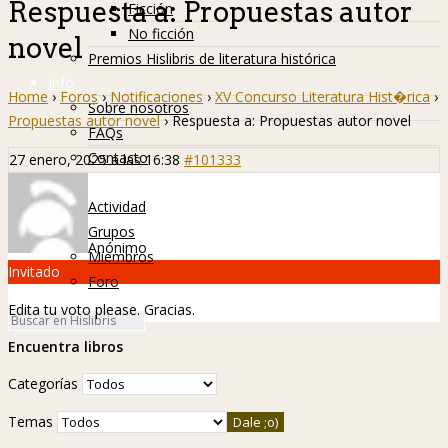
Respuesta a: Propuestas autor
Ficción
No ficción
novel
Premios Hislibris de literatura histórica
Info
Home
›
Foros
›
Notificaciones
›
XV Concurso Literatura Hist�rica
›
Sobre nosotros
Propuestas autor novel
›
Respuesta a: Propuestas autor novel
FAQs
Contacto
27 enero, 2025 a las 16:38
#101333
Hislibreños
Actividad
Grupos
Anónimo
Miembros
Invitado
Foro
Edita tu voto please. Gracias.
Encuentra libros
Categorías
Temas