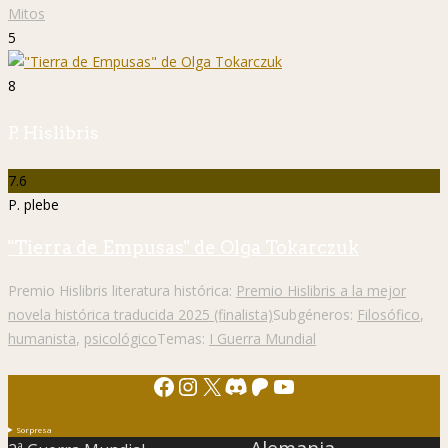
Mitos
5
8
P. Hislibris
7.6
P. plebe
"Tierra de Empusas" de Olga Tokarczuk
Premio Hislibris literatura histórica:
Premio Hislibris a la mejor
novela histórica traducida 2025 (finalista)
Subgéneros:
Filosófico
,
humanista
,
psicológico
Temas:
I Guerra Mundial
Facebook
Instagram
X
Discord
Patreon
YouTube
Sorpresa