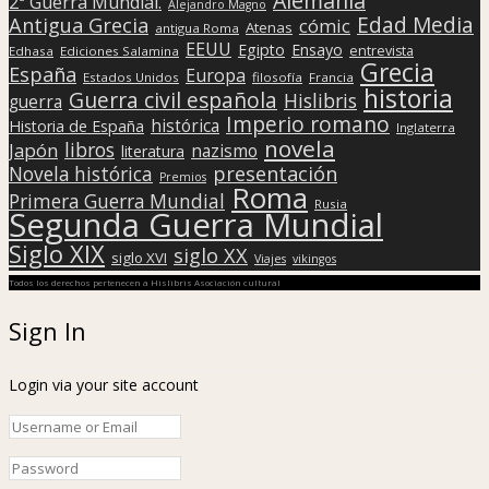
Alemania
2ª Guerra Mundial.
Alejandro Magno
Edad Media
Antigua Grecia
cómic
Atenas
antigua Roma
EEUU
Egipto
Ensayo
entrevista
Edhasa
Ediciones Salamina
Grecia
España
Europa
Estados Unidos
filosofía
Francia
historia
Guerra civil española
Hislibris
guerra
Imperio romano
histórica
Historia de España
Inglaterra
novela
libros
Japón
nazismo
literatura
presentación
Novela histórica
Premios
Roma
Primera Guerra Mundial
Rusia
Segunda Guerra Mundial
Siglo XIX
siglo XX
siglo XVI
Viajes
vikingos
Todos los derechos pertenecen a Hislibris Asociación cultural
Sign In
Login via your site account