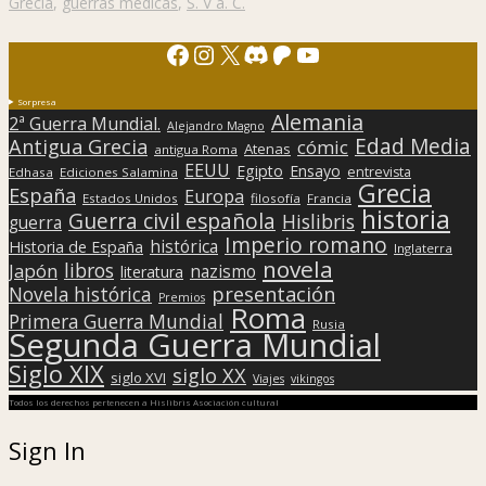
Grecia
,
guerras médicas
,
S. V a. C.
Facebook
Instagram
X
Discord
Patreon
YouTube
Sorpresa
Alemania
2ª Guerra Mundial.
Alejandro Magno
Edad Media
Antigua Grecia
cómic
Atenas
antigua Roma
EEUU
Egipto
Ensayo
entrevista
Edhasa
Ediciones Salamina
Grecia
España
Europa
Estados Unidos
filosofía
Francia
historia
Guerra civil española
Hislibris
guerra
Imperio romano
histórica
Historia de España
Inglaterra
novela
libros
Japón
nazismo
literatura
presentación
Novela histórica
Premios
Roma
Primera Guerra Mundial
Rusia
Segunda Guerra Mundial
Siglo XIX
siglo XX
siglo XVI
Viajes
vikingos
Todos los derechos pertenecen a Hislibris Asociación cultural
Sign In