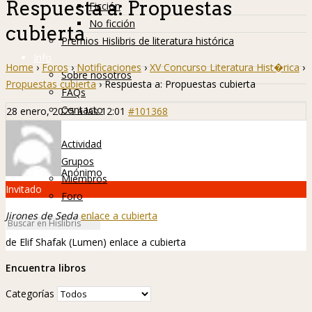
Respuesta a: Propuestas
Ficción
No ficción
cubierta
Premios Hislibris de literatura histórica
Info
Home
›
Foros
›
Notificaciones
›
XV Concurso Literatura Hist�rica
›
Sobre nosotros
Propuestas cubierta
›
Respuesta a: Propuestas cubierta
FAQs
Contacto
28 enero, 2025 a las 12:01
#101368
Hislibreños
Actividad
Grupos
Anónimo
Miembros
Invitado
Foro
Jirones de Seda
enlace a cubierta
de Elif Shafak (Lumen)
enlace a cubierta
Encuentra libros
Categorías