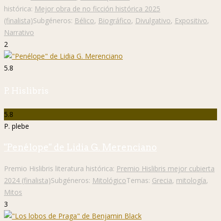
histórica:
Mejor obra de no ficción histórica 2025
(finalista)
Subgéneros:
Bélico
,
Biográfico
,
Divulgativo
,
Expositivo
,
Narrativo
2
5.8
P. Hislibris
5.8
P. plebe
"Penélope" de Lidia G. Merenciano
Premio Hislibris literatura histórica:
Premio Hislibris mejor cubierta
2024 (finalista)
Subgéneros:
Mitológico
Temas:
Grecia
,
mitología
,
Mitos
3