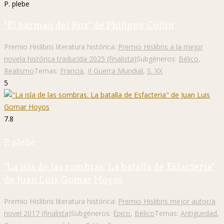
P. plebe
"El barman del Ritz" de Philippe Collin
Premio Hislibris literatura histórica:
Premio Hislibris a la mejor
novela histórica traducida 2025 (finalista)
Subgéneros:
Bélico
,
Realismo
Temas:
Francia
,
II Guerra Mundial
,
S. XX
5
7.8
P. plebe
"La isla de las sombras. La batalla de Esfacteria"
de Juan Luis Gomar Hoyos
Premio Hislibris literatura histórica:
Premio Hislibris mejor autor/a
novel 2017 (finalista)
Subgéneros:
Épico
,
Bélico
Temas:
Antigüedad
,