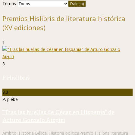
Temas
Premios Hislibris de literatura histórica
(XV ediciones)
1
8
P. Hislibris
9.3
P. plebe
"Tras las huellas de César en Hispania" de
Arturo Gonzalo Aizpiri
Ámbito:
Historia Bélica
,
Historia política
Premio Hislibris literatura