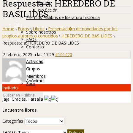
Respuesta a: HEREDERO DE
Ficción
No ficción
BASILIDES
Premios Hislibris de literatura histórica
Info
Home
›
Foros
›
Libros
›
Presentaci�n de novedades por los
Sobre nosotros
propios autores o conocidos
›
HEREDERO DE BASILIDES
›
FAQs
Respuesta a: HEREDERO DE BASILIDES
Contacto
Hislibreños
7 febrero, 2025 a las 17:29
#101420
Actividad
Grupos
Miembros
Anónimo
Foro
Invitado
jaja. Gracias, Farsalia
Encuentra libros
Categorías
Temas