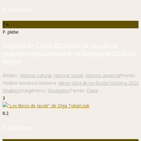
P. Hislibris
7.4
P. plebe
Historia de China. El retrato de una de las
grandes civilizaciones de la historia de Michael
Wood
Ámbito:
Historia cultural
,
Historia Social
,
Historia universal
Premio
Hislibris literatura histórica:
Mejor obra de no ficción histórica 2023
(finalista)
Subgéneros:
Divulgativo
Temas:
China
3
8.2
P. Hislibris