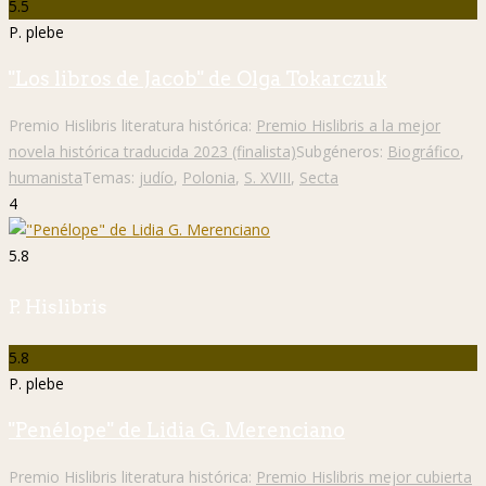
5.5
P. plebe
"Los libros de Jacob" de Olga Tokarczuk
Premio Hislibris literatura histórica:
Premio Hislibris a la mejor
novela histórica traducida 2023 (finalista)
Subgéneros:
Biográfico
,
humanista
Temas:
judío
,
Polonia
,
S. XVIII
,
Secta
4
5.8
P. Hislibris
5.8
P. plebe
"Penélope" de Lidia G. Merenciano
Premio Hislibris literatura histórica:
Premio Hislibris mejor cubierta