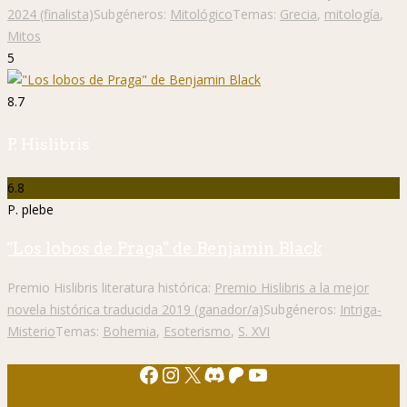
2024 (finalista)
Subgéneros:
Mitológico
Temas:
Grecia
,
mitología
,
Mitos
5
8.7
P. Hislibris
6.8
P. plebe
"Los lobos de Praga" de Benjamin Black
Premio Hislibris literatura histórica:
Premio Hislibris a la mejor
novela histórica traducida 2019 (ganador/a)
Subgéneros:
Intriga-
Misterio
Temas:
Bohemia
,
Esoterismo
,
S. XVI
Facebook
Instagram
X
Discord
Patreon
YouTube