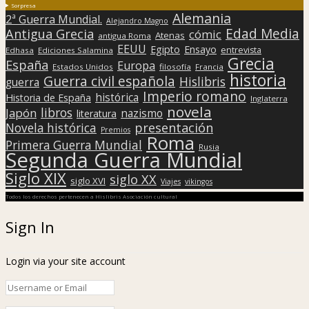
Sorpresa
Alemania
2ª Guerra Mundial.
Alejandro Magno
Edad Media
Antigua Grecia
cómic
Atenas
antigua Roma
EEUU
Egipto
Ensayo
entrevista
Edhasa
Ediciones Salamina
Grecia
España
Europa
Estados Unidos
filosofía
Francia
historia
Guerra civil española
Hislibris
guerra
Imperio romano
histórica
Historia de España
Inglaterra
novela
libros
Japón
nazismo
literatura
presentación
Novela histórica
Premios
Roma
Primera Guerra Mundial
Rusia
Segunda Guerra Mundial
Siglo XIX
siglo XX
siglo XVI
Viajes
vikingos
Todos los derechos pertenecen a Hislibris Asociación cultural
Sign In
Login via your site account