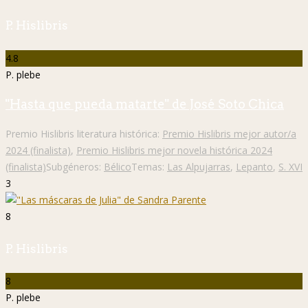
P. Hislibris
4.8
P. plebe
"Hasta que pueda matarte" de José Soto Chica
Premio Hislibris literatura histórica:
Premio Hislibris mejor autor/a
2024 (finalista)
,
Premio Hislibris mejor novela histórica 2024
(finalista)
Subgéneros:
Bélico
Temas:
Las Alpujarras
,
Lepanto
,
S. XVI
3
8
P. Hislibris
8
P. plebe