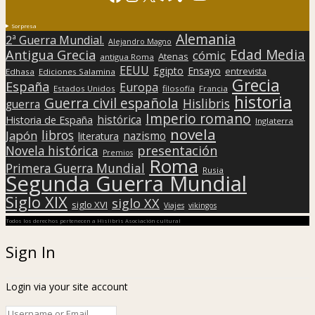
Sorpresa
Alemania
2ª Guerra Mundial.
Alejandro Magno
Edad Media
Antigua Grecia
cómic
Atenas
antigua Roma
EEUU
Egipto
Ensayo
entrevista
Edhasa
Ediciones Salamina
Grecia
España
Europa
Estados Unidos
filosofía
Francia
historia
Guerra civil española
Hislibris
guerra
Imperio romano
histórica
Historia de España
Inglaterra
novela
libros
Japón
nazismo
literatura
presentación
Novela histórica
Premios
Roma
Primera Guerra Mundial
Rusia
Segunda Guerra Mundial
Siglo XIX
siglo XX
siglo XVI
Viajes
vikingos
Todos los derechos pertenecen a Hislibris Asociación cultural
Sign In
Login via your site account