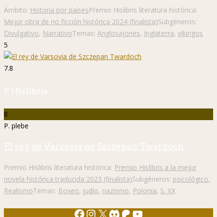
Ámbito:
Historia por países
Premio Hislibris literatura histórica:
Mejor obra de no ficción histórica 2024 (finalista)
Subgéneros:
Divulgativo
,
Narrativo
Temas:
Anglosajones
,
Inglaterra
,
vikingos
5
7.8
P. Hislibris
8
P. plebe
El rey de Varsovia de Szczepan Twardoch
Premio Hislibris literatura histórica:
Premio Hislibris a la mejor
novela histórica traducida 2023 (finalista)
Subgéneros:
psicológico
,
Realismo
Temas:
Boxeo
,
judío
,
nazismo
,
Polonia
,
S. XX
Facebook
Instagram
X
Discord
Patreon
YouTube