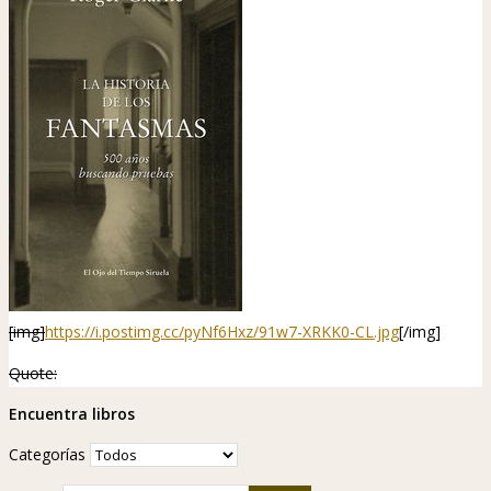
[img]
https://i.postimg.cc/pyNf6Hxz/91w7-XRKK0-CL.jpg
[/img]
Quote:
Encuentra libros
Categorías