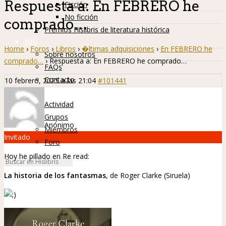
Respuesta a: En FEBRERO he
Ficción
No ficción
comprado…
Premios Hislibris de literatura histórica
Info
Home
›
Foros
›
Libros
›
�ltimas adquisiciones
›
En FEBRERO he
Sobre nosotros
comprado…
›
Respuesta a: En FEBRERO he comprado…
FAQs
Contacto
10 febrero, 2025 a las 21:04
#101441
Hislibreños
Actividad
Grupos
Anónimo
Miembros
Invitado
Foro
Hoy he pillado en Re read:
La historia de los fantasmas
, de Roger Clarke (Siruela)