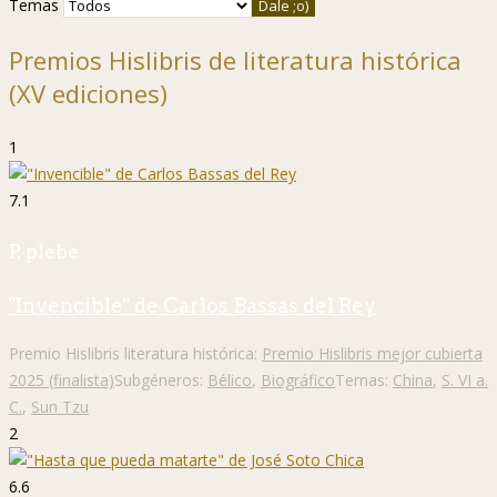
Temas
Premios Hislibris de literatura histórica
(XV ediciones)
1
7.1
P. plebe
"Invencible" de Carlos Bassas del Rey
Premio Hislibris literatura histórica:
Premio Hislibris mejor cubierta
2025 (finalista)
Subgéneros:
Bélico
,
Biográfico
Temas:
China
,
S. VI a.
C.
,
Sun Tzu
2
6.6