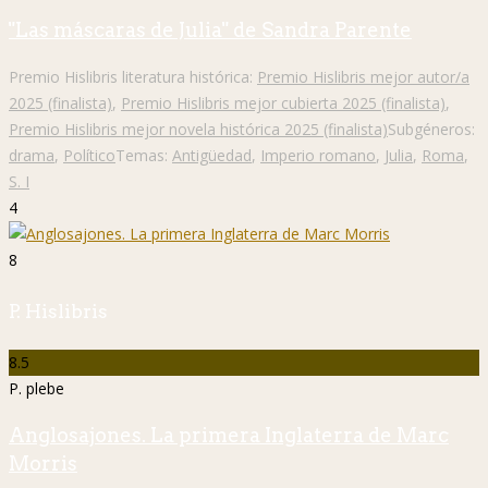
"Las máscaras de Julia" de Sandra Parente
Premio Hislibris literatura histórica:
Premio Hislibris mejor autor/a
2025 (finalista)
,
Premio Hislibris mejor cubierta 2025 (finalista)
,
Premio Hislibris mejor novela histórica 2025 (finalista)
Subgéneros:
drama
,
Político
Temas:
Antigüedad
,
Imperio romano
,
Julia
,
Roma
,
S. I
4
8
P. Hislibris
8.5
P. plebe
Anglosajones. La primera Inglaterra de Marc
Morris