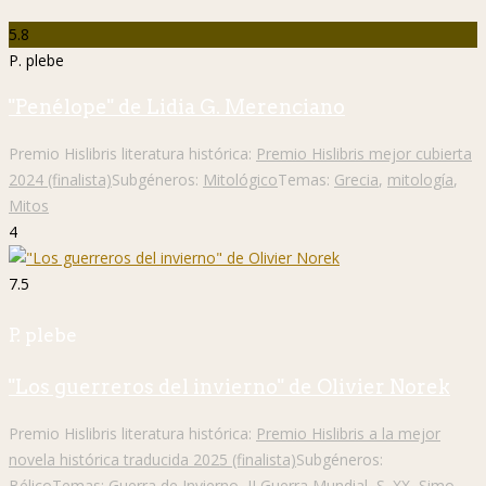
5.8
P. plebe
"Penélope" de Lidia G. Merenciano
Premio Hislibris literatura histórica:
Premio Hislibris mejor cubierta
2024 (finalista)
Subgéneros:
Mitológico
Temas:
Grecia
,
mitología
,
Mitos
4
7.5
P. plebe
"Los guerreros del invierno" de Olivier Norek
Premio Hislibris literatura histórica:
Premio Hislibris a la mejor
novela histórica traducida 2025 (finalista)
Subgéneros:
Bélico
Temas:
Guerra de Invierno
,
II Guerra Mundial
,
S. XX
,
Simo