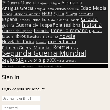
Alemania
2ª Guerra Mundial.
Alejandro Magno
Edad Media
Antigua Grecia
cómic
Atenas
antigua Roma
EEUU
Egipto
Ensayo
entrevista
Edhasa
Ediciones Salamina
Grecia
España
Europa
Estados Unidos
filosofía
Francia
historia
Guerra civil española
Hislibris
guerra
Imperio romano
histórica
Historia de España
Inglaterra
novela
libros
Japón
nazismo
literatura
presentación
Novela histórica
Premios
Roma
Primera Guerra Mundial
Rusia
Segunda Guerra Mundial
Siglo XIX
siglo XX
siglo XVI
Viajes
vikingos
Todos los derechos pertenecen a Hislibris Asociación cultural
Sign In
Login via your site account