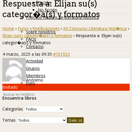
Respuesta a: Elijan su(s)
Ficción
No ficción
categor�a(s) y formatos
Premios Hislibris de literatura histórica
Info
Home
›
Foros
›
Notificaciones
›
XV Concurso Literatura Hist�rica
›
Sobre nosotros
Elijan su(s) categor�a(s) y formatos
›
Respuesta a: Elijan su(s)
FAQs
categor�a(s) y formatos
Contacto
Hislibreños
4 marzo, 2025 a las 09:35
#101553
Actividad
Grupos
Miembros
Anónimo
Foro
Invitado
Encuentra libros
Categorías
Temas