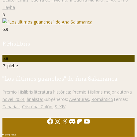
Häyhä
5
6.9
P. Hislibris
5.8
P. plebe
"Los últimos guanches" de Ana Salamanca
Premio Hislibris literatura histórica:
Premio Hislibris mejor autor/a
novel 2024 (finalista)
Subgéneros:
Aventuras
,
Romántico
Temas:
Canarias
,
Cristóbal Colón
,
S. XIV
Facebook
Instagram
X
Discord
Patreon
YouTube
Sorpresa