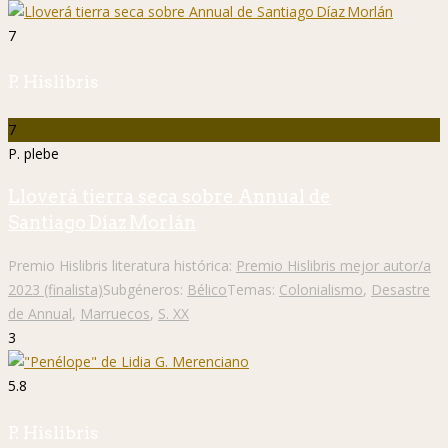
7
P. Hislibris
7
P. plebe
Lloverá tierra seca sobre Annual de
Santiago Díaz Morlán
Premio Hislibris literatura histórica:
Premio Hislibris mejor autor/a
2023 (finalista)
Subgéneros:
Bélico
Temas:
Colonialismo
,
Desastre
de Annual
,
Marruecos
,
S. XX
3
5.8
P. Hislibris