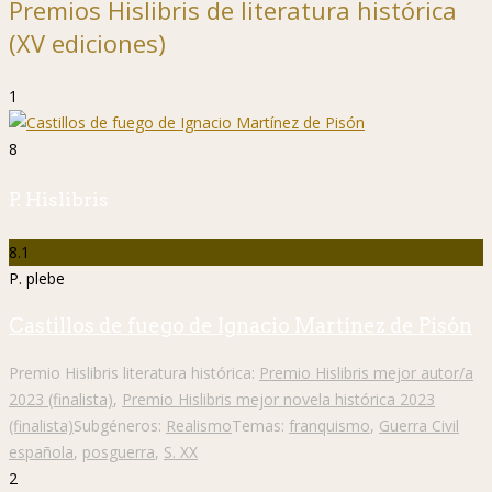
Premios Hislibris de literatura histórica
(XV ediciones)
1
8
P. Hislibris
8.1
P. plebe
Castillos de fuego de Ignacio Martínez de Pisón
Premio Hislibris literatura histórica:
Premio Hislibris mejor autor/a
2023 (finalista)
,
Premio Hislibris mejor novela histórica 2023
(finalista)
Subgéneros:
Realismo
Temas:
franquismo
,
Guerra Civil
española
,
posguerra
,
S. XX
2