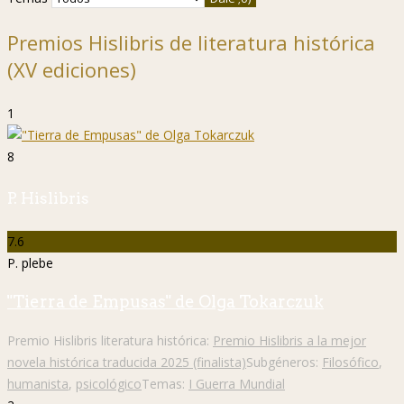
Premios Hislibris de literatura histórica
(XV ediciones)
1
8
P. Hislibris
7.6
P. plebe
"Tierra de Empusas" de Olga Tokarczuk
Premio Hislibris literatura histórica:
Premio Hislibris a la mejor
novela histórica traducida 2025 (finalista)
Subgéneros:
Filosófico
,
humanista
,
psicológico
Temas:
I Guerra Mundial