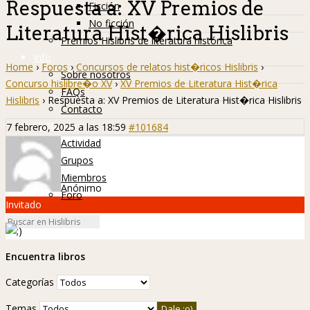
Respuesta a: XV Premios de
Ficción
No ficción
Literatura Hist�rica Hislibris
Premios Hislibris de literatura histórica
Info
Home
›
Foros
›
Concursos de relatos hist�ricos Hislibris
›
Sobre nosotros
Concurso hislibre�o XV
›
XV Premios de Literatura Hist�rica
FAQs
Hislibris
›
Respuesta a: XV Premios de Literatura Hist�rica Hislibris
Contacto
Hislibreños
7 febrero, 2025 a las 18:59
#101684
Actividad
Grupos
Miembros
Anónimo
Foro
Invitado
Encuentra libros
Categorías
Temas