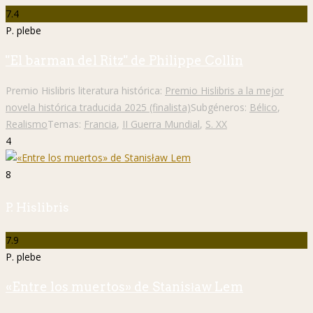
7.4
P. plebe
"El barman del Ritz" de Philippe Collin
Premio Hislibris literatura histórica:
Premio Hislibris a la mejor
novela histórica traducida 2025 (finalista)
Subgéneros:
Bélico
,
Realismo
Temas:
Francia
,
II Guerra Mundial
,
S. XX
4
8
P. Hislibris
7.9
P. plebe
«Entre los muertos» de Stanisław Lem