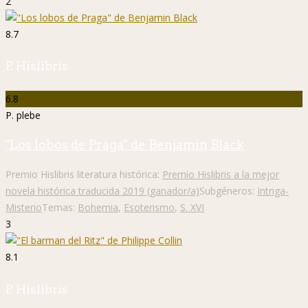
2
8.7
P. Hislibris
6.8
P. plebe
"Los lobos de Praga" de Benjamin Black
Premio Hislibris literatura histórica:
Premio Hislibris a la mejor
novela histórica traducida 2019 (ganador/a)
Subgéneros:
Intriga-
Misterio
Temas:
Bohemia
,
Esoterismo
,
S. XVI
3
8.1
P. Hislibris