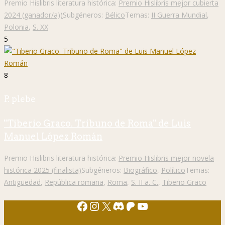
Premio Hislibris literatura histórica:
Premio Hislibris mejor cubierta
2024 (ganador/a))
Subgéneros:
Bélico
Temas:
II Guerra Mundial
,
Polonia
,
S. XX
5
8
P. plebe
"Tiberio Graco. Tribuno de Roma" de Luis
Manuel López Román
Premio Hislibris literatura histórica:
Premio Hislibris mejor novela
histórica 2025 (finalista)
Subgéneros:
Biográfico
,
Político
Temas:
Antigüedad
,
República romana
,
Roma
,
S. II a. C.
,
Tiberio Graco
Facebook
Instagram
X
Discord
Patreon
YouTube