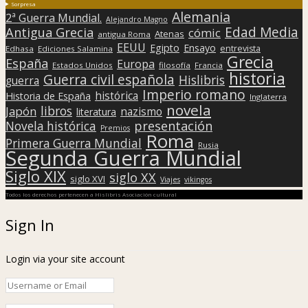
Sorpresa
Alemania
2ª Guerra Mundial.
Alejandro Magno
Edad Media
Antigua Grecia
cómic
Atenas
antigua Roma
EEUU
Egipto
Ensayo
entrevista
Edhasa
Ediciones Salamina
Grecia
España
Europa
Estados Unidos
filosofía
Francia
historia
Guerra civil española
Hislibris
guerra
Imperio romano
histórica
Historia de España
Inglaterra
novela
libros
Japón
nazismo
literatura
presentación
Novela histórica
Premios
Roma
Primera Guerra Mundial
Rusia
Segunda Guerra Mundial
Siglo XIX
siglo XX
siglo XVI
Viajes
vikingos
Todos los derechos pertenecen a Hislibris Asociación cultural
Sign In
Login via your site account