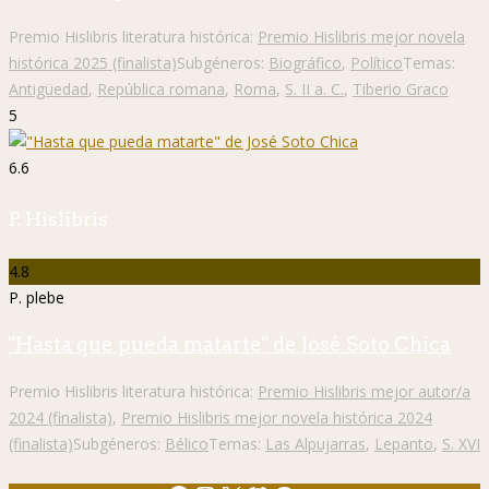
Premio Hislibris literatura histórica:
Premio Hislibris mejor novela
histórica 2025 (finalista)
Subgéneros:
Biográfico
,
Político
Temas:
Antigüedad
,
República romana
,
Roma
,
S. II a. C.
,
Tiberio Graco
5
6.6
P. Hislibris
4.8
P. plebe
"Hasta que pueda matarte" de José Soto Chica
Premio Hislibris literatura histórica:
Premio Hislibris mejor autor/a
2024 (finalista)
,
Premio Hislibris mejor novela histórica 2024
(finalista)
Subgéneros:
Bélico
Temas:
Las Alpujarras
,
Lepanto
,
S. XVI