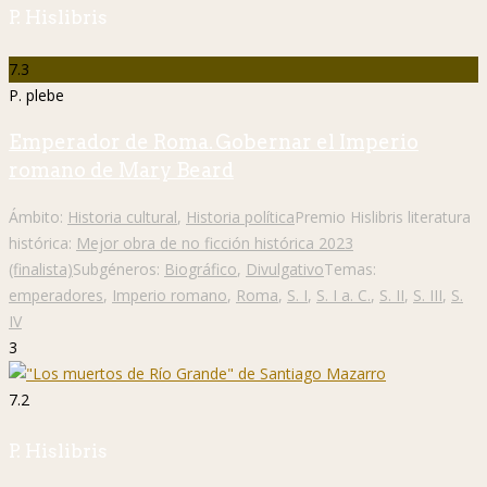
P. Hislibris
7.3
P. plebe
Emperador de Roma. Gobernar el Imperio
romano de Mary Beard
Ámbito:
Historia cultural
,
Historia política
Premio Hislibris literatura
histórica:
Mejor obra de no ficción histórica 2023
(finalista)
Subgéneros:
Biográfico
,
Divulgativo
Temas:
emperadores
,
Imperio romano
,
Roma
,
S. I
,
S. I a. C.
,
S. II
,
S. III
,
S.
IV
3
7.2
P. Hislibris