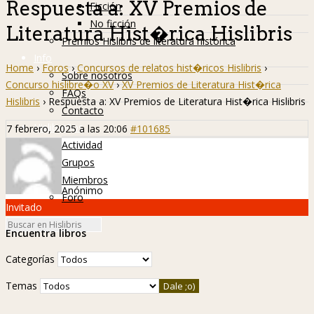
Respuesta a: XV Premios de
Ficción
No ficción
Literatura Hist�rica Hislibris
Premios Hislibris de literatura histórica
Info
Home
›
Foros
›
Concursos de relatos hist�ricos Hislibris
›
Sobre nosotros
Concurso hislibre�o XV
›
XV Premios de Literatura Hist�rica
FAQs
Hislibris
›
Respuesta a: XV Premios de Literatura Hist�rica Hislibris
Contacto
Hislibreños
7 febrero, 2025 a las 20:06
#101685
Actividad
Grupos
Miembros
Anónimo
Foro
Invitado
Encuentra libros
Categorías
Temas