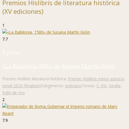
Premios Hislibris de literatura histórica
(XV ediciones)
1
7.7
P. plebe
«La Babilonia, 1580» de Susana Martín Gijón
Premio Hislibris literatura histórica:
Premio Hislibris mejor autor/a
novel 2023 (finalista)
Subgéneros:
policíaco
Temas:
S. XVI
,
Sevilla
,
Siglo de oro
2
7.9