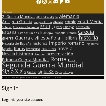
Facebook
Instagram
X
Discord
Patreon
YouTube
Sorpresa
Alemania
2ª Guerra Mundial.
Alejandro Magno
Edad Media
Antigua Grecia
cómic
Atenas
antigua Roma
EEUU
Egipto
Ensayo
entrevista
Edhasa
Ediciones Salamina
Grecia
España
Europa
Estados Unidos
filosofía
Francia
historia
Guerra civil española
Hislibris
guerra
Imperio romano
histórica
Historia de España
Inglaterra
novela
libros
Japón
nazismo
literatura
presentación
Novela histórica
Premios
Roma
Primera Guerra Mundial
Rusia
Segunda Guerra Mundial
Siglo XIX
siglo XX
siglo XVI
Viajes
vikingos
Todos los derechos pertenecen a Hislibris Asociación cultural
Sign In
Login via your site account