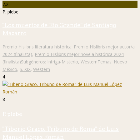
7.2
P. plebe
"Los muertos de Río Grande" de Santiago
Mazarro
Premio Hislibris literatura histórica:
Premio Hislibris mejor autor/a
2024 (finalista)
,
Premio Hislibris mejor novela histórica 2024
(finalista)
Subgéneros:
Intriga-Misterio
,
Western
Temas:
Nuevo
México
,
S. XIX
,
Western
4
8
P. plebe
"Tiberio Graco. Tribuno de Roma" de Luis
Manuel López Román