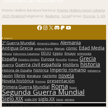
Premio Hislibris literatura histórica:
Premio Hislibris mejor cubierta
2025 (finalista)
Subgéneros:
Realismo
,
Social
Temas:
Escocia
,
S. XIX
Facebook
Instagram
X
Discord
Patreon
YouTube
Sorpresa
Alemania
2ª Guerra Mundial.
Alejandro Magno
Edad Media
Antigua Grecia
cómic
Atenas
antigua Roma
EEUU
Egipto
Ensayo
entrevista
Edhasa
Ediciones Salamina
Grecia
España
Europa
Estados Unidos
filosofía
Francia
historia
Guerra civil española
Hislibris
guerra
Imperio romano
histórica
Historia de España
Inglaterra
novela
libros
Japón
nazismo
literatura
presentación
Novela histórica
Premios
Roma
Primera Guerra Mundial
Rusia
Segunda Guerra Mundial
Siglo XIX
siglo XX
siglo XVI
Viajes
vikingos
Todos los derechos pertenecen a Hislibris Asociación cultural