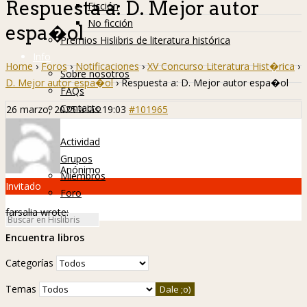
Respuesta a: D. Mejor autor
Ficción
No ficción
espa�ol
Premios Hislibris de literatura histórica
Info
Home
›
Foros
›
Notificaciones
›
XV Concurso Literatura Hist�rica
›
Sobre nosotros
D. Mejor autor espa�ol
›
Respuesta a: D. Mejor autor espa�ol
FAQs
Contacto
26 marzo, 2025 a las 19:03
#101965
Hislibreños
Actividad
Grupos
Anónimo
Miembros
Invitado
Foro
farsalia wrote:
Encuentra libros
Categorías
Temas