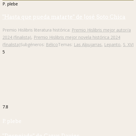
P. plebe
"Hasta que pueda matarte" de José Soto Chica
Premio Hislibris literatura histórica:
Premio Hislibris mejor autor/a
2024 (finalista)
,
Premio Hislibris mejor novela histórica 2024
(finalista)
Subgéneros:
Bélico
Temas:
Las Alpujarras
,
Lepanto
,
S. XVI
5
7.8
P. plebe
"Despejado" de Carys Davies