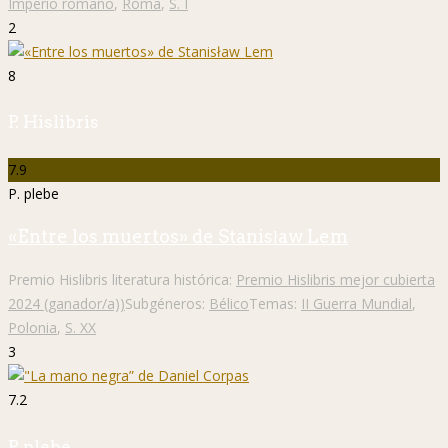
Imperio romano
,
Roma
,
S. I
2
8
P. Hislibris
7.9
P. plebe
«Entre los muertos» de Stanisław Lem
Premio Hislibris literatura histórica:
Premio Hislibris mejor cubierta
2024 (ganador/a))
Subgéneros:
Bélico
Temas:
II Guerra Mundial
,
Polonia
,
S. XX
3
7.2
P. plebe