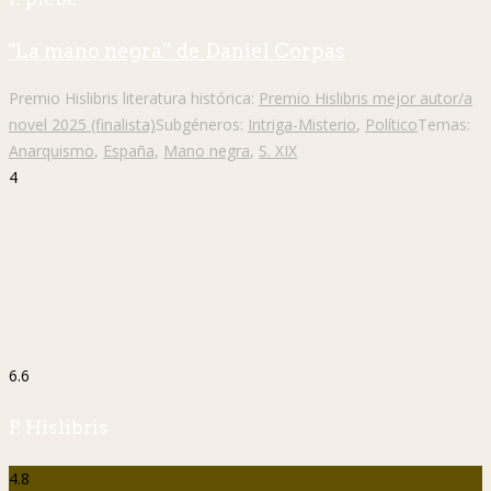
"La mano negra” de Daniel Corpas
Premio Hislibris literatura histórica:
Premio Hislibris mejor autor/a
novel 2025 (finalista)
Subgéneros:
Intriga-Misterio
,
Político
Temas:
Anarquismo
,
España
,
Mano negra
,
S. XIX
4
6.6
P. Hislibris
4.8