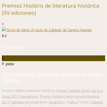
Premios Hislibris de literatura histórica
(XV ediciones)
1
8.2
P. Hislibris
8
P. plebe
"El rey de Nemi. El juicio de Calígula" de Sandra
Parente
Premio Hislibris literatura histórica:
Premio Hislibris mejor autor/a
novel 2017 (ganador/a)
,
Premio Hislibris mejor novela histórica
2017 (ganador/a)
Subgéneros:
Biográfico
,
Político
Temas:
Calígula
,