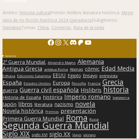
Ámbito:
Historia cultural
Premio Hislibris literatura histórica:
Mejor
obra de no ficción histórica 2024 (ganador/a)
Subgéneros:
Narrativo
Temas:
China
,
Comercio
,
Ruta de la seda
Facebook
Instagram
X
Discord
Patreon
YouTube
Sorpresa
Alemania
2ª Guerra Mundial.
Alejandro Magno
Edad Media
Antigua Grecia
cómic
Atenas
antigua Roma
EEUU
Egipto
Ensayo
entrevista
Edhasa
Ediciones Salamina
Grecia
España
Europa
Estados Unidos
filosofía
Francia
historia
Guerra civil española
Hislibris
guerra
Imperio romano
histórica
Historia de España
Inglaterra
novela
libros
Japón
nazismo
literatura
presentación
Novela histórica
Premios
Roma
Primera Guerra Mundial
Rusia
Segunda Guerra Mundial
Siglo XIX
siglo XX
siglo XVI
Viajes
vikingos