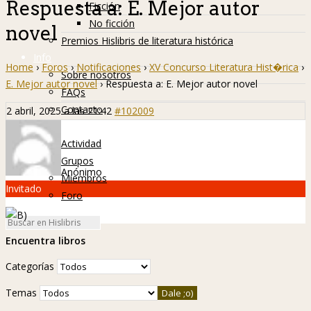
Respuesta a: E. Mejor autor
Ficción
No ficción
novel
Premios Hislibris de literatura histórica
Info
Home
›
Foros
›
Notificaciones
›
XV Concurso Literatura Hist�rica
›
Sobre nosotros
E. Mejor autor novel
›
Respuesta a: E. Mejor autor novel
FAQs
Contacto
2 abril, 2025 a las 21:42
#102009
Hislibreños
Actividad
Grupos
Anónimo
Miembros
Invitado
Foro
Encuentra libros
Categorías
Temas