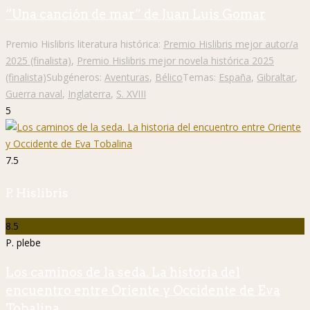
“Una canción de mar” de Juan Luis Gomar
Premio Hislibris literatura histórica:
Premio Hislibris mejor autor/a
2025 (finalista)
,
Premio Hislibris mejor novela histórica 2025
(finalista)
Subgéneros:
Aventuras
,
Bélico
Temas:
España
,
Gibraltar
,
Guerra naval
,
Inglaterra
,
S. XVIII
5
7.5
P. Hislibris
8.5
P. plebe
Los caminos de la seda. La historia del
encuentro entre Oriente y Occidente de Eva
Tobalina