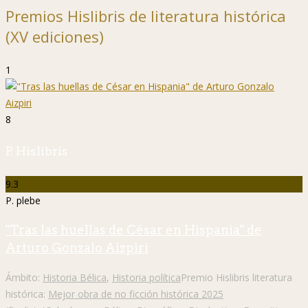
Premios Hislibris de literatura histórica
(XV ediciones)
1
8
P. Hislibris
9.3
P. plebe
"Tras las huellas de César en Hispania" de
Arturo Gonzalo Aizpiri
Ámbito:
Historia Bélica
,
Historia política
Premio Hislibris literatura
histórica:
Mejor obra de no ficción histórica 2025