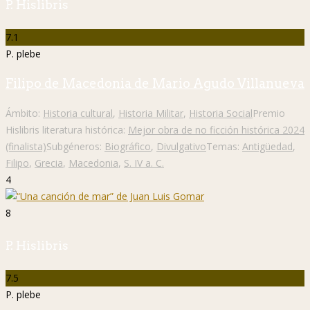
P. Hislibris
7.1
P. plebe
Filipo de Macedonia de Mario Agudo Villanueva
Ámbito:
Historia cultural
,
Historia Militar
,
Historia Social
Premio
Hislibris literatura histórica:
Mejor obra de no ficción histórica 2024
(finalista)
Subgéneros:
Biográfico
,
Divulgativo
Temas:
Antigüedad
,
Filipo
,
Grecia
,
Macedonia
,
S. IV a. C.
4
8
P. Hislibris
7.5
P. plebe