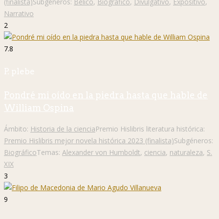
(finalista)
Subgéneros:
Bélico
,
Biográfico
,
Divulgativo
,
Expositivo
,
Narrativo
2
7.8
P. plebe
Pondré mi oído en la piedra hasta que hable de
William Ospina
Ámbito:
Historia de la ciencia
Premio Hislibris literatura histórica:
Premio Hislibris mejor novela histórica 2023 (finalista)
Subgéneros:
Biográfico
Temas:
Alexander von Humboldt
,
ciencia
,
naturaleza
,
S.
XIX
3
9