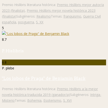
Premio Hislibris literatura histórica:
Premio Hislibris mejor autor/a
2023 (finalista)
,
Premio Hislibris mejor novela histórica 2023
(finalista)
Subgéneros:
Realismo
Temas:
franquismo
,
Guerra Civil
española
,
posguerra
,
S. XX
5
8.7
P. Hislibris
6.8
P. plebe
"Los lobos de Praga" de Benjamin Black
Premio Hislibris literatura histórica:
Premio Hislibris a la mejor
novela histórica traducida 2019 (ganador/a)
Subgéneros:
Intriga-
Misterio
Temas:
Bohemia
,
Esoterismo
,
S. XVI