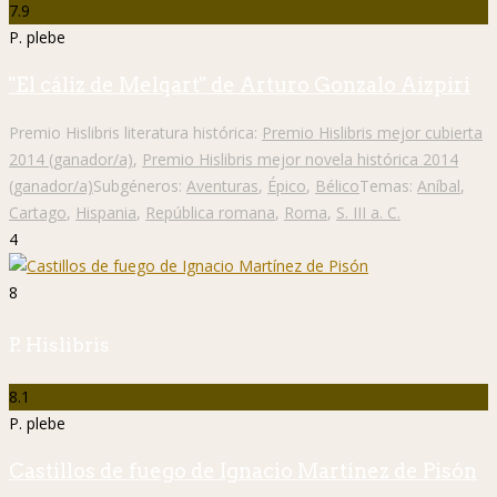
7.9
P. plebe
"El cáliz de Melqart" de Arturo Gonzalo Aizpiri
Premio Hislibris literatura histórica:
Premio Hislibris mejor cubierta
2014 (ganador/a)
,
Premio Hislibris mejor novela histórica 2014
(ganador/a)
Subgéneros:
Aventuras
,
Épico
,
Bélico
Temas:
Aníbal
,
Cartago
,
Hispania
,
República romana
,
Roma
,
S. III a. C.
4
8
P. Hislibris
8.1
P. plebe
Castillos de fuego de Ignacio Martínez de Pisón