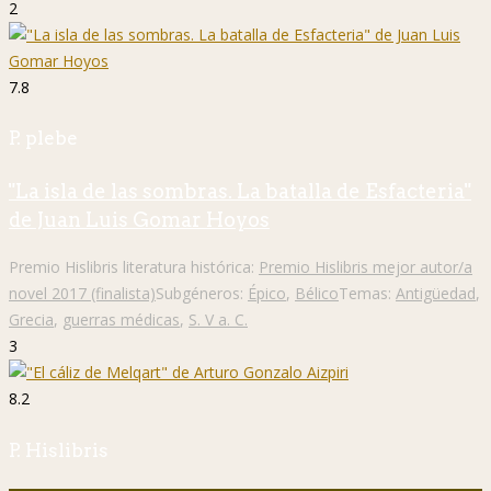
2
7.8
P. plebe
"La isla de las sombras. La batalla de Esfacteria"
de Juan Luis Gomar Hoyos
Premio Hislibris literatura histórica:
Premio Hislibris mejor autor/a
novel 2017 (finalista)
Subgéneros:
Épico
,
Bélico
Temas:
Antigüedad
,
Grecia
,
guerras médicas
,
S. V a. C.
3
8.2
P. Hislibris