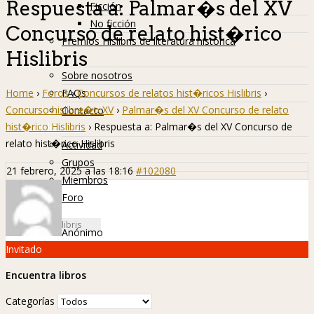
Respuesta a: Palmar�s del XV
Ficción
No ficción
Concurso de relato hist�rico
Premios Hislibris de literatura histórica
Hislibris
Info
Sobre nosotros
Home
›
Foros
›
Concursos de relatos hist�ricos Hislibris
›
FAQs
Concurso hislibre�o XV
›
Palmar�s del XV Concurso de relato
Contacto
hist�rico Hislibris
›
Respuesta a: Palmar�s del XV Concurso de
Hislibreños
relato hist�rico Hislibris
Actividad
Grupos
21 febrero, 2025 a las 18:16
#102080
Miembros
Foro
Anónimo
Invitado
Encuentra libros
Categorías