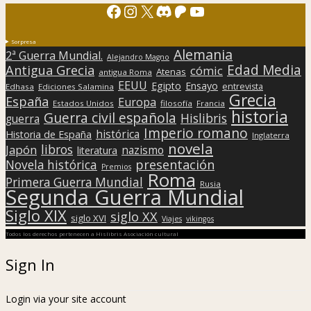
Facebook
Instagram
X
Discord
Patreon
YouTube
Sorpresa
Alemania
2ª Guerra Mundial.
Alejandro Magno
Edad Media
Antigua Grecia
cómic
Atenas
antigua Roma
EEUU
Egipto
Ensayo
entrevista
Edhasa
Ediciones Salamina
Grecia
España
Europa
Estados Unidos
filosofía
Francia
historia
Guerra civil española
Hislibris
guerra
Imperio romano
histórica
Historia de España
Inglaterra
novela
libros
Japón
nazismo
literatura
presentación
Novela histórica
Premios
Roma
Primera Guerra Mundial
Rusia
Segunda Guerra Mundial
Siglo XIX
siglo XX
siglo XVI
Viajes
vikingos
Todos los derechos pertenecen a Hislibris Asociación cultural
Sign In
Login via your site account