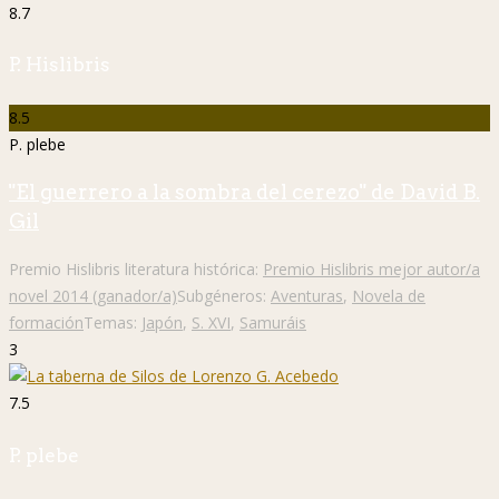
8.7
P. Hislibris
8.5
P. plebe
"El guerrero a la sombra del cerezo" de David B.
Gil
Premio Hislibris literatura histórica:
Premio Hislibris mejor autor/a
novel 2014 (ganador/a)
Subgéneros:
Aventuras
,
Novela de
formación
Temas:
Japón
,
S. XVI
,
Samuráis
3
7.5
P. plebe