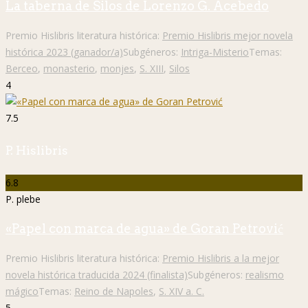
La taberna de Silos de Lorenzo G. Acebedo
Premio Hislibris literatura histórica:
Premio Hislibris mejor novela
histórica 2023 (ganador/a)
Subgéneros:
Intriga-Misterio
Temas:
Berceo
,
monasterio
,
monjes
,
S. XIII
,
Silos
4
7.5
P. Hislibris
6.8
P. plebe
«Papel con marca de agua» de Goran Petrović
Premio Hislibris literatura histórica:
Premio Hislibris a la mejor
novela histórica traducida 2024 (finalista)
Subgéneros:
realismo
mágico
Temas:
Reino de Napoles
,
S. XIV a. C.
5