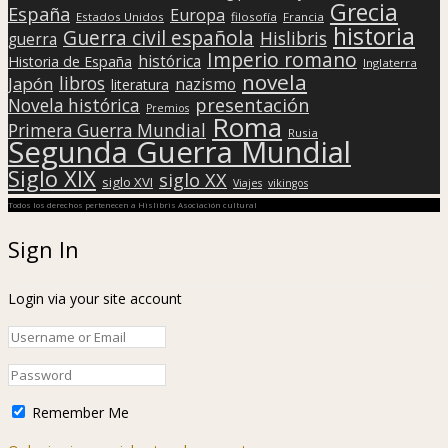
Grecia
España
Europa
Estados Unidos
filosofía
Francia
historia
Guerra civil española
Hislibris
guerra
Imperio romano
histórica
Historia de España
Inglaterra
novela
libros
Japón
nazismo
literatura
presentación
Novela histórica
Premios
Roma
Primera Guerra Mundial
Rusia
Segunda Guerra Mundial
Siglo XIX
siglo XX
siglo XVI
Viajes
vikingos
Todos los derechos pertenecen a Hislibris Asociación cultural
Sign In
Login via your site account
Remember Me