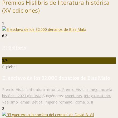
Premios Hislibris de literatura histórica
(XV ediciones)
1
6.2
P. Hislibris
5.7
P. plebe
El esclavo de los 32.000 denarios de Blas Malo
Premio Hislibris literatura histórica:
Premio Hislibris mejor novela
histórica 2023 (finalista)
Subgéneros:
Aventuras
,
Intriga-Misterio
,
Realismo
Temas:
Bética
,
Imperio romano
,
Roma
,
S. II
2