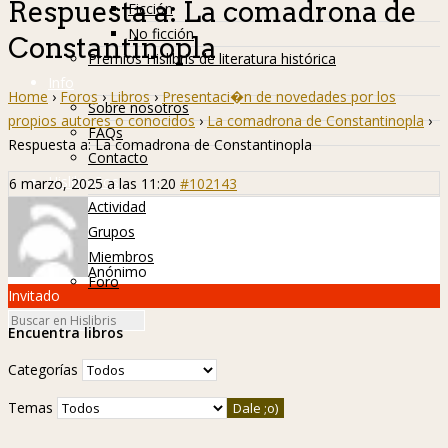
Respuesta a: La comadrona de
Ficción
No ficción
Constantinopla
Premios Hislibris de literatura histórica
Info
Home
›
Foros
›
Libros
›
Presentaci�n de novedades por los
Sobre nosotros
propios autores o conocidos
›
La comadrona de Constantinopla
›
FAQs
Respuesta a: La comadrona de Constantinopla
Contacto
Hislibreños
6 marzo, 2025 a las 11:20
#102143
Actividad
Grupos
Miembros
Anónimo
Foro
Invitado
Encuentra libros
Categorías
Temas