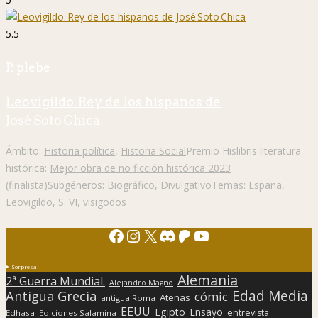
5.5
P. plebe
Leovigildo. Rey de los hispanos de
José Soto Chica
Ámbito:
Historia política
,
Historia Social
Premio Hislibris literatura
histórica:
Mejor obra de no ficción histórica 2023
(finalista)
Subgéneros:
Biográfico
,
Divulgativo
Temas:
España
,
Leovigildo
,
S. VI
,
visigodos
Facebook
Instagram
X
Discord
Patreon
YouTube
Sorpresa
Alemania
2ª Guerra Mundial.
Alejandro Magno
Edad Media
Antigua Grecia
cómic
Atenas
antigua Roma
EEUU
Egipto
Ensayo
entrevista
Edhasa
Ediciones Salamina