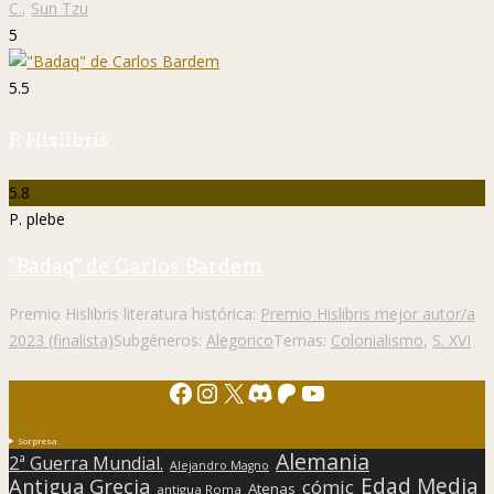
C.
,
Sun Tzu
5
5.5
P. Hislibris
5.8
P. plebe
"Badaq" de Carlos Bardem
Premio Hislibris literatura histórica:
Premio Hislibris mejor autor/a
2023 (finalista)
Subgéneros:
Alegorico
Temas:
Colonialismo
,
S. XVI
Facebook
Instagram
X
Discord
Patreon
YouTube
Sorpresa
Alemania
2ª Guerra Mundial.
Alejandro Magno
Edad Media
Antigua Grecia
cómic
Atenas
antigua Roma