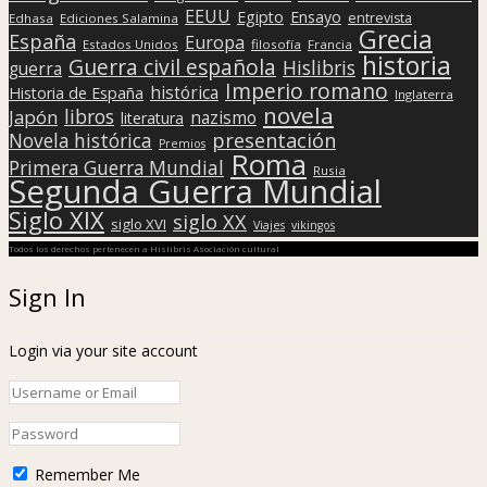
EEUU
Egipto
Ensayo
entrevista
Edhasa
Ediciones Salamina
Grecia
España
Europa
Estados Unidos
filosofía
Francia
historia
Guerra civil española
Hislibris
guerra
Imperio romano
histórica
Historia de España
Inglaterra
novela
libros
Japón
nazismo
literatura
presentación
Novela histórica
Premios
Roma
Primera Guerra Mundial
Rusia
Segunda Guerra Mundial
Siglo XIX
siglo XX
siglo XVI
Viajes
vikingos
Todos los derechos pertenecen a Hislibris Asociación cultural
Sign In
Login via your site account
Remember Me