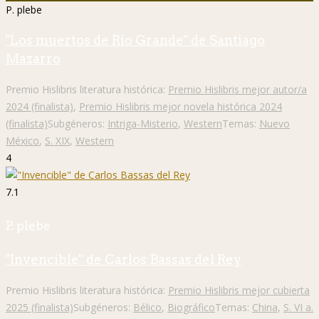
P. plebe
"Los muertos de Río Grande" de Santiago
Mazarro
Premio Hislibris literatura histórica:
Premio Hislibris mejor autor/a
2024 (finalista)
,
Premio Hislibris mejor novela histórica 2024
(finalista)
Subgéneros:
Intriga-Misterio
,
Western
Temas:
Nuevo
México
,
S. XIX
,
Western
4
7.1
P. plebe
"Invencible" de Carlos Bassas del Rey
Premio Hislibris literatura histórica:
Premio Hislibris mejor cubierta
2025 (finalista)
Subgéneros:
Bélico
,
Biográfico
Temas:
China
,
S. VI a.