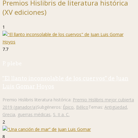
Premios Hislibris de literatura histórica
(XV ediciones)
1
7.7
P. plebe
"El llanto inconsolable de los cuervos" de Juan
Luis Gomar Hoyos
Premio Hislibris literatura histórica:
Premio Hislibris mejor cubierta
2019 (ganador/a)
Subgéneros:
Épico
,
Bélico
Temas:
Antigüedad
,
Grecia
,
guerras médicas
,
S. II a. C.
2
8