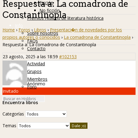
Respuesta a: La comadrona de
Ficción
No ficción
Constantinopla
Premios Hislibris de literatura histórica
Info
Home
›
Foros
›
Libros
›
Presentaci�n de novedades por los
Sobre nosotros
propios autores o conocidos
›
La comadrona de Constantinopla
›
FAQs
Respuesta a: La comadrona de Constantinopla
Contacto
Hislibreños
23 agosto, 2025 a las 18:59
#102153
Actividad
Grupos
Miembros
Anónimo
Foro
Invitado
Encuentra libros
Categorías
Temas