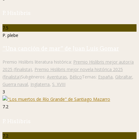
P. Hislibris
7.5
P. plebe
“Una canción de mar” de Juan Luis Gomar
Premio Hislibris literatura histórica:
Premio Hislibris mejor autor/a
2025 (finalista)
,
Premio Hislibris mejor novela histórica 2025
(finalista)
Subgéneros:
Aventuras
,
Bélico
Temas:
España
,
Gibraltar
,
Guerra naval
,
Inglaterra
,
S. XVIII
3
7.2
P. Hislibris
7.2