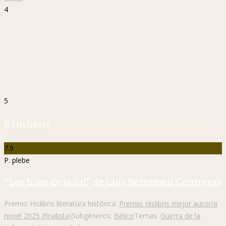
4
5
P. Hislibris
7.9
P. plebe
“Los hijos de la sal” de Luis Bertomeu Contreras
Premio Hislibris literatura histórica:
Premio Hislibris mejor autor/a
novel 2025 (finalista)
Subgéneros:
Bélico
Temas:
Guerra de la