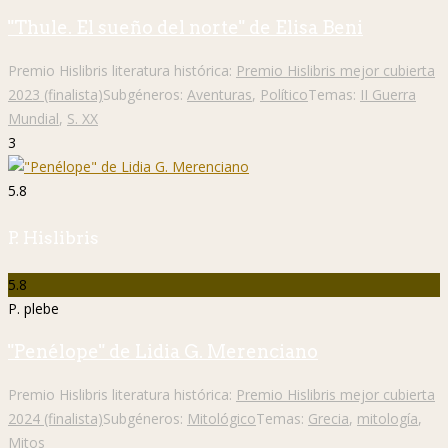
"Thule. El sueño del norte" de Elisa Beni
Premio Hislibris literatura histórica:
Premio Hislibris mejor cubierta
2023 (finalista)
Subgéneros:
Aventuras
,
Político
Temas:
II Guerra
Mundial
,
S. XX
3
5.8
P. Hislibris
5.8
P. plebe
"Penélope" de Lidia G. Merenciano
Premio Hislibris literatura histórica:
Premio Hislibris mejor cubierta
2024 (finalista)
Subgéneros:
Mitológico
Temas:
Grecia
,
mitología
,
Mitos