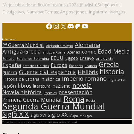
Mejor obra de no ficción histórica 2024 (finalista)
Subgéneros:
Divulgativo
,
Narrativo
Temas:
Anglosajones
,
Inglaterra
,
vikingos
Facebook
Instagram
X
Discord
Patreon
YouTube
Sorpresa
Alemania
2ª Guerra Mundial.
Alejandro Magno
Edad Media
Antigua Grecia
cómic
Atenas
antigua Roma
EEUU
Egipto
Ensayo
entrevista
Edhasa
Ediciones Salamina
Grecia
España
Europa
Estados Unidos
filosofía
Francia
historia
Guerra civil española
Hislibris
guerra
Imperio romano
histórica
Historia de España
Inglaterra
novela
libros
Japón
nazismo
literatura
presentación
Novela histórica
Premios
Roma
Primera Guerra Mundial
Rusia
Segunda Guerra Mundial
Siglo XIX
siglo XX
siglo XVI
Viajes
vikingos
Todos los derechos pertenecen a Hislibris Asociación cultural