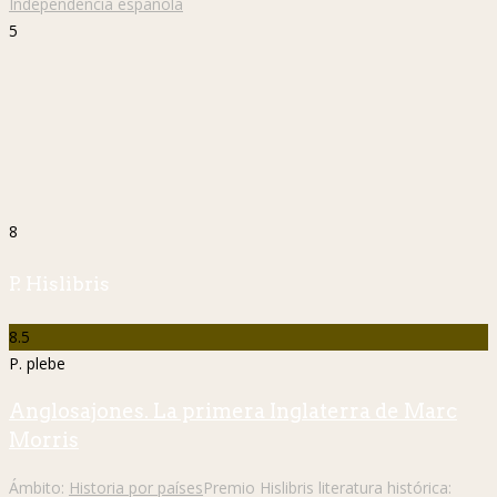
Independencia española
5
8
P. Hislibris
8.5
P. plebe
Anglosajones. La primera Inglaterra de Marc
Morris
Ámbito:
Historia por países
Premio Hislibris literatura histórica: