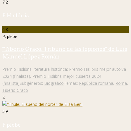
7.2
P. Hislibris
6.8
P. plebe
"Tiberio Graco. Tribuno de las legiones" de Luis
Manuel López Román
Premio Hislibris literatura histórica:
Premio Hislibris mejor autor/a
2024 (finalista)
,
Premio Hislibris mejor cubierta 2024
(finalista)
Subgéneros:
Biográfico
Temas:
República romana
,
Roma
,
Tiberio Graco
2
5.9
P. plebe