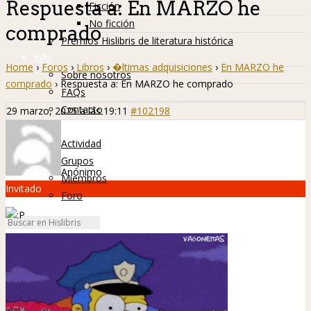
Respuesta a: En MARZO he
Ficción
No ficción
comprado
Premios Hislibris de literatura histórica
Info
Home
›
Foros
›
Libros
›
�ltimas adquisiciones
›
En MARZO he
Sobre nosotros
comprado
›
Respuesta a: En MARZO he comprado
FAQs
Contacto
29 marzo, 2025 a las 19:11
#102198
Hislibreños
Actividad
Grupos
Anónimo
Miembros
Invitado
Foro