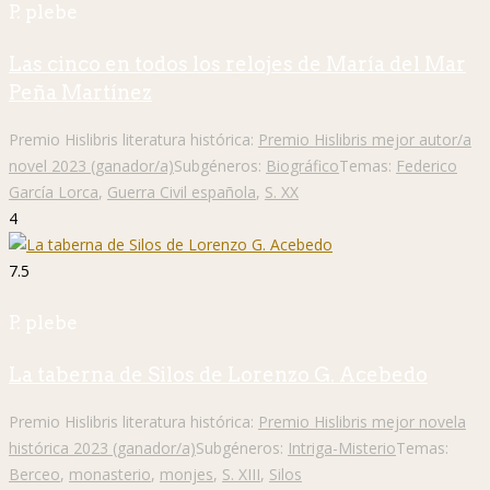
P. plebe
Las cinco en todos los relojes de María del Mar
Peña Martínez
Premio Hislibris literatura histórica:
Premio Hislibris mejor autor/a
novel 2023 (ganador/a)
Subgéneros:
Biográfico
Temas:
Federico
García Lorca
,
Guerra Civil española
,
S. XX
4
7.5
P. plebe
La taberna de Silos de Lorenzo G. Acebedo
Premio Hislibris literatura histórica:
Premio Hislibris mejor novela
histórica 2023 (ganador/a)
Subgéneros:
Intriga-Misterio
Temas:
Berceo
,
monasterio
,
monjes
,
S. XIII
,
Silos