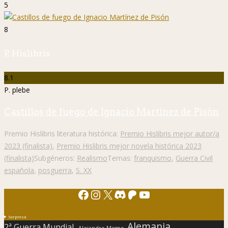
5
8
P. Hislibris
8.1
P. plebe
Castillos de fuego de Ignacio Martínez de Pisón
Premio Hislibris literatura histórica:
Premio Hislibris mejor autor/a
2023 (finalista)
,
Premio Hislibris mejor novela histórica 2023
(finalista)
Subgéneros:
Realismo
Temas:
franquismo
,
Guerra Civil
española
,
posguerra
,
S. XX
Facebook
Instagram
X
Discord
Patreon
YouTube
Sorpresa
Alemania
2ª Guerra Mundial.
Alejandro Magno