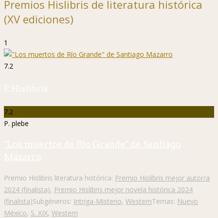
Premios Hislibris de literatura histórica
(XV ediciones)
1
7.2
P. Hislibris
7.2
P. plebe
"Los muertos de Río Grande" de Santiago
Mazarro
Premio Hislibris literatura histórica:
Premio Hislibris mejor autor/a
2024 (finalista)
,
Premio Hislibris mejor novela histórica 2024
(finalista)
Subgéneros:
Intriga-Misterio
,
Western
Temas:
Nuevo
México
,
S. XIX
,
Western