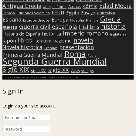
Edad Media
Antigua Grecia
cómic
Atenas
antigua Roma
EEUU
Egipto
Ensayo
entrevista
Edhasa
Ediciones Salamina
Grecia
España
Europa
Estados Unidos
filosofía
Francia
historia
Guerra civil española
Hislibris
guerra
Imperio romano
histórica
Historia de España
Inglaterra
novela
libros
Japón
nazismo
literatura
presentación
Novela histórica
Premios
Roma
Primera Guerra Mundial
Rusia
Segunda Guerra Mundial
Siglo XIX
siglo XX
siglo XVI
Viajes
vikingos
Todos los derechos pertenecen a Hislibris Asociación cultural
Sign In
Login via your site account