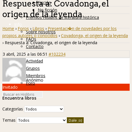
Respuesta a: Covadonga, el
Ficción
No ficción
origen de la leyenda
Premios Hislibris de literatura histórica
Info
Home
›
Foros
›
Libros
›
Presentaci�n de novedades por los
Sobre nosotros
propios autores o conocidos
›
Covadonga, el origen de la leyenda
FAQs
›
Respuesta a: Covadonga, el origen de la leyenda
Contacto
Hislibreños
3 abril, 2025 a las 06:51
#102234
Actividad
Grupos
Miembros
Anónimo
Foro
Invitado
Encuentra libros
Categorías
Temas