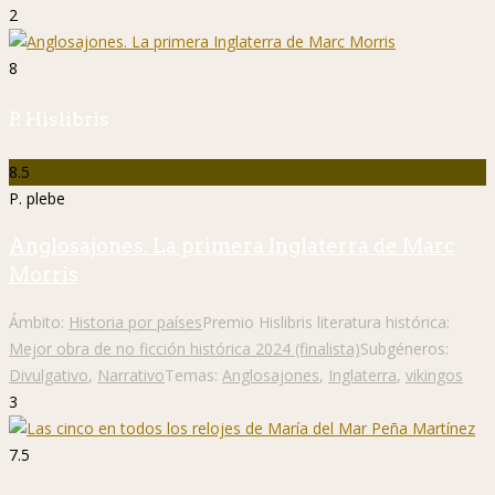
2
8
P. Hislibris
8.5
P. plebe
Anglosajones. La primera Inglaterra de Marc
Morris
Ámbito:
Historia por países
Premio Hislibris literatura histórica:
Mejor obra de no ficción histórica 2024 (finalista)
Subgéneros:
Divulgativo
,
Narrativo
Temas:
Anglosajones
,
Inglaterra
,
vikingos
3
7.5