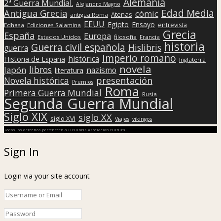
Alemania
2ª Guerra Mundial.
Alejandro Magno
Edad Media
Antigua Grecia
cómic
Atenas
antigua Roma
EEUU
Egipto
Ensayo
entrevista
Edhasa
Ediciones Salamina
Grecia
España
Europa
Estados Unidos
filosofía
Francia
historia
Guerra civil española
Hislibris
guerra
Imperio romano
histórica
Historia de España
Inglaterra
novela
libros
Japón
nazismo
literatura
presentación
Novela histórica
Premios
Roma
Primera Guerra Mundial
Rusia
Segunda Guerra Mundial
Siglo XIX
siglo XX
siglo XVI
Viajes
vikingos
Todos los derechos pertenecen a Hislibris Asociación cultural
Sign In
Login via your site account