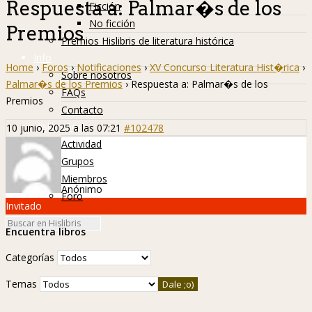
Respuesta a: Palmar�s de los
Ficción
No ficción
Premios
Premios Hislibris de literatura histórica
Info
Home
›
Foros
›
Notificaciones
›
XV Concurso Literatura Hist�rica
›
Sobre nosotros
Palmar�s de los Premios
›
Respuesta a: Palmar�s de los
FAQs
Premios
Contacto
Hislibreños
10 junio, 2025 a las 07:21
#102478
Actividad
Grupos
Miembros
Anónimo
Foro
Invitado
Encuentra libros
Categorías
Temas