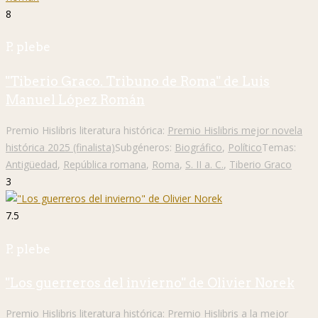
8
P. plebe
"Tiberio Graco. Tribuno de Roma" de Luis
Manuel López Román
Premio Hislibris literatura histórica:
Premio Hislibris mejor novela
histórica 2025 (finalista)
Subgéneros:
Biográfico
,
Político
Temas:
Antigüedad
,
República romana
,
Roma
,
S. II a. C.
,
Tiberio Graco
3
7.5
P. plebe
"Los guerreros del invierno" de Olivier Norek
Premio Hislibris literatura histórica:
Premio Hislibris a la mejor