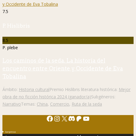
7.5
P. Hislibris
8.5
P. plebe
Los caminos de la seda. La historia del
encuentro entre Oriente y Occidente de Eva
Tobalina
Ámbito:
Historia cultural
Premio Hislibris literatura histórica:
Mejor
obra de no ficción histórica 2024 (ganador/a)
Subgéneros:
Narrativo
Temas:
China
,
Comercio
,
Ruta de la seda
Facebook
Instagram
X
Discord
Patreon
YouTube
Sorpresa