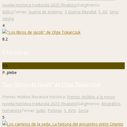
novela histórica traducida 2025 (finalista)
Subgéneros:
Bélico
Temas:
Guerra de Invierno
,
II Guerra Mundial
,
S. XX
,
Simo
Häyhä
4
8.2
P. Hislibris
5.5
P. plebe
"Los libros de Jacob" de Olga Tokarczuk
Premio Hislibris literatura histórica:
Premio Hislibris a la mejor
novela histórica traducida 2023 (finalista)
Subgéneros:
Biográfico
,
humanista
Temas:
judío
,
Polonia
,
S. XVIII
,
Secta
5