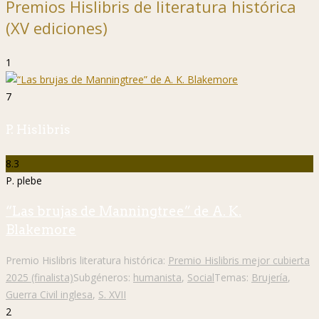
Premios Hislibris de literatura histórica
(XV ediciones)
1
7
P. Hislibris
8.3
P. plebe
“Las brujas de Manningtree” de A. K.
Blakemore
Premio Hislibris literatura histórica:
Premio Hislibris mejor cubierta
2025 (finalista)
Subgéneros:
humanista
,
Social
Temas:
Brujería
,
Guerra Civil inglesa
,
S. XVII
2