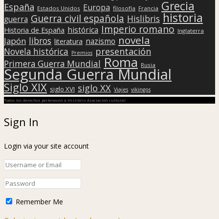
Grecia
España
Europa
Estados Unidos
filosofía
Francia
historia
Guerra civil española
Hislibris
guerra
Imperio romano
histórica
Historia de España
Inglaterra
novela
libros
Japón
nazismo
literatura
presentación
Novela histórica
Premios
Roma
Primera Guerra Mundial
Rusia
Segunda Guerra Mundial
Siglo XIX
siglo XX
siglo XVI
Viajes
vikingos
Todos los derechos pertenecen a Hislibris Asociación cultural
Sign In
Login via your site account
Remember Me