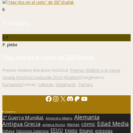
6
P. Hislibris
5.7
P. plebe
"Hay ríos en el cielo" de Elif Shafak
Premio Hislibris literatura histórica:
Premio Hislibris a la mejor
novela histórica traducida 2024 (finalista)
Subgéneros:
humanista
Temas:
culturas
,
Gilgamesh
,
Tiempo
Facebook
Instagram
X
Discord
Patreon
YouTube
Sorpresa
Alemania
2ª Guerra Mundial.
Alejandro Magno
Edad Media
Antigua Grecia
cómic
Atenas
antigua Roma
EEUU
Egipto
Ensayo
entrevista
Edhasa
Ediciones Salamina