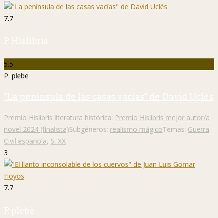
7.7
P. Hislibris
5.5
P. plebe
"La península de las casas vacías" de David Uclés
Premio Hislibris literatura histórica:
Premio Hislibris mejor autor/a
novel 2024 (finalista)
Subgéneros:
realismo mágico
Temas:
Guerra
Civil española
,
S. XX
3
7.7
P. plebe