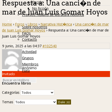
Respuesta a: Una canci�n de
Ficción
No ficción
mar de Juan Luis Gomar Hoyos
Premios Hislibris de literatura histórica
Info
Home
›
Foros
›
Libros
›
Narrativa Hist�rica
›
Una canci�n de mar
Sobre nosotros
de Juan Luis Gomar Hoyos
›
Respuesta a: Una canci�n de mar de
FAQs
Juan Luis Gomar Hoyos
Contacto
Hislibreños
9 junio, 2025 a las 04:37
#102540
Actividad
Grupos
Miembros
Anónimo
Foro
Invitado
Encuentra libros
Categorías
Temas