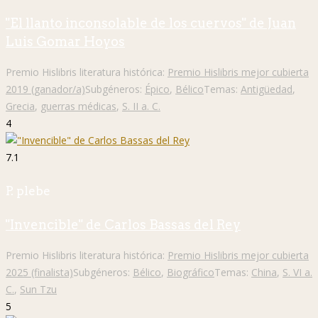
"El llanto inconsolable de los cuervos" de Juan
Luis Gomar Hoyos
Premio Hislibris literatura histórica:
Premio Hislibris mejor cubierta
2019 (ganador/a)
Subgéneros:
Épico
,
Bélico
Temas:
Antigüedad
,
Grecia
,
guerras médicas
,
S. II a. C.
4
7.1
P. plebe
"Invencible" de Carlos Bassas del Rey
Premio Hislibris literatura histórica:
Premio Hislibris mejor cubierta
2025 (finalista)
Subgéneros:
Bélico
,
Biográfico
Temas:
China
,
S. VI a.
C.
,
Sun Tzu
5