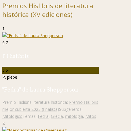
Premios Hislibris de literatura
histórica (XV ediciones)
1
6.7
P. Hislibris
5.5
P. plebe
"Fedra" de Laura Shepperson
Premio Hislibris literatura histórica:
Premio Hislibris
mejor cubierta 2023 (finalista)
Subgéneros:
Mitológico
Temas:
Fedra
,
Grecia
,
mitología
,
Mitos
2