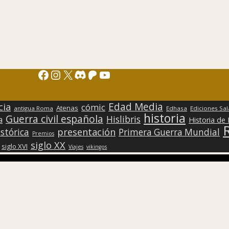
Facebook
Instagram
X
Discord
Patreon
YouTube
Edad Media
cia
cómic
Atenas
antigua Roma
Edhasa
Ediciones Sa
historia
Guerra civil española
Hislibris
a
Historia de
presentación
stórica
Primera Guerra Mundial
Premios
siglo XX
siglo XVI
Viajes
vikingos