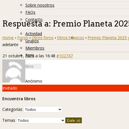
Sobre nosotros
FAQs
Contacto
Respuesta a: Premio Planeta 202
Hislibreños
Actividad
Home
›
Foros
›
Otros foros
›
Otros t�picos
›
Premio Planeta 2025 
Grupos
adelante
Miembros
Foro
21 octubre, 2025 a las 16:48
#102747
Anónimo
Invitado
Encuentra libros
Categorías
Temas