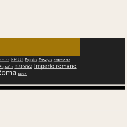
EEUU
Egipto
Ensayo
entrevista
lamina
Imperio romano
histórica
 España
Roma
Rusia