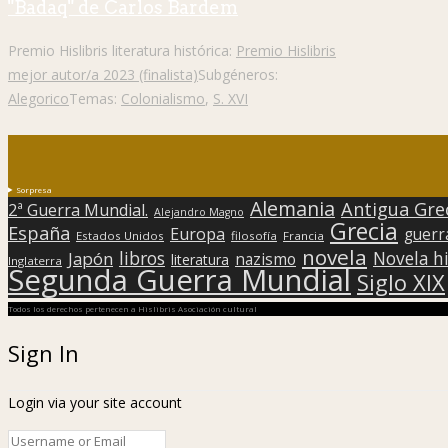
"Badaq" de Carlos Bardem
Premio Hislibris literatura histórica:
Premio Hislibris
mejor autor/a 2023 (finalista)
Subgéneros:
Alegorico
Temas:
Colonialismo
,
S. XVI
Sorpresa
Alemania
Antigua Gre
2ª Guerra Mundial.
Alejandro Magno
Grecia
España
Europa
guerr
Estados Unidos
filosofía
Francia
novela
libros
Japón
Novela hi
nazismo
literatura
Inglaterra
Segunda Guerra Mundial
Siglo XIX
Todos los derechos pertenecen a Hislibris Asociación cultural
Sign In
Login via your site account