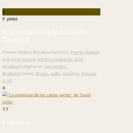
8
P. plebe
El rey de Varsovia de Szczepan
Twardoch
Premio Hislibris literatura histórica:
Premio Hislibris
a la mejor novela histórica traducida 2023
(finalista)
Subgéneros:
psicológico
,
Realismo
Temas:
Boxeo
,
judío
,
nazismo
,
Polonia
,
S. XX
4
7.7
P. Hislibris