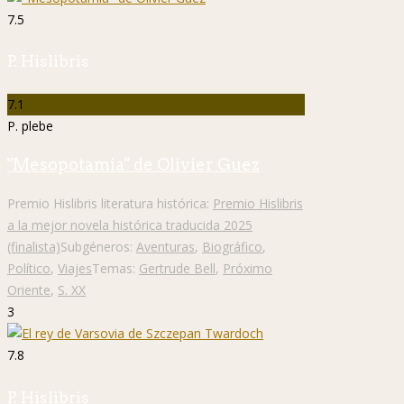
7.5
P. Hislibris
7.1
P. plebe
"Mesopotamia" de Olivier Guez
Premio Hislibris literatura histórica:
Premio Hislibris
a la mejor novela histórica traducida 2025
(finalista)
Subgéneros:
Aventuras
,
Biográfico
,
Político
,
Viajes
Temas:
Gertrude Bell
,
Próximo
Oriente
,
S. XX
3
7.8
P. Hislibris