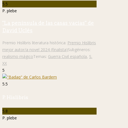
5.5
P. plebe
"La península de las casas vacías" de
David Uclés
Premio Hislibris literatura histórica:
Premio Hislibris
mejor autor/a novel 2024 (finalista)
Subgéneros:
realismo mágico
Temas:
Guerra Civil española
,
S.
XX
5
5.5
P. Hislibris
5.8
P. plebe