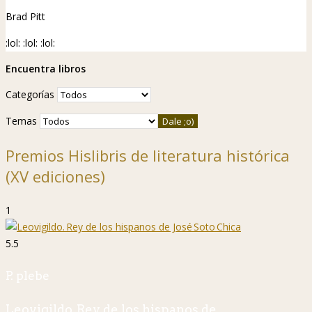
Brad Pitt
:lol:
:lol:
:lol:
Encuentra libros
Categorías
Temas
Premios Hislibris de literatura histórica
(XV ediciones)
1
5.5
P. plebe
Leovigildo. Rey de los hispanos de