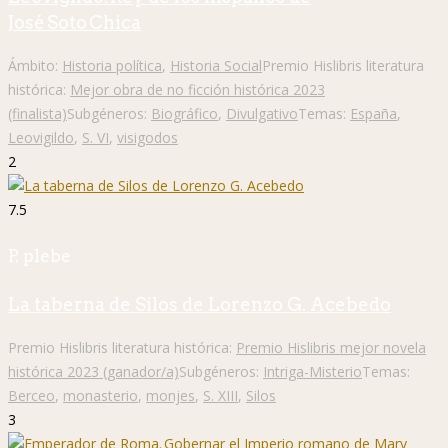
José Soto Chica
Ámbito:
Historia política
,
Historia Social
Premio Hislibris literatura
histórica:
Mejor obra de no ficción histórica 2023
(finalista)
Subgéneros:
Biográfico
,
Divulgativo
Temas:
España
,
Leovigildo
,
S. VI
,
visigodos
2
7.5
P. plebe
La taberna de Silos de Lorenzo G. Acebedo
Premio Hislibris literatura histórica:
Premio Hislibris mejor novela
histórica 2023 (ganador/a)
Subgéneros:
Intriga-Misterio
Temas:
Berceo
,
monasterio
,
monjes
,
S. XIII
,
Silos
3