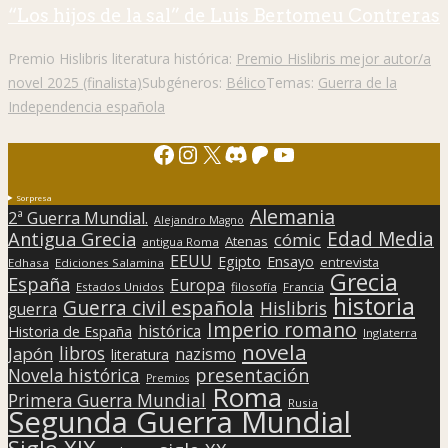
“Los hijos de la sal” de Luis Bertomeu Contreras
Premio Hislibris literatura histórica:
Premio Hislibris mejor autor/a
novel 2025 (finalista)
Subgéneros:
Bélico
Temas:
Guerra de la
Independencia española
Facebook
Instagram
X
Discord
Patreon
YouTube
Sorpresa
Alemania
2ª Guerra Mundial.
Alejandro Magno
Edad Media
Antigua Grecia
cómic
Atenas
antigua Roma
EEUU
Egipto
Ensayo
entrevista
Edhasa
Ediciones Salamina
Grecia
España
Europa
Estados Unidos
filosofía
Francia
historia
Guerra civil española
Hislibris
guerra
Imperio romano
histórica
Historia de España
Inglaterra
novela
libros
Japón
nazismo
literatura
presentación
Novela histórica
Premios
Roma
Primera Guerra Mundial
Rusia
Segunda Guerra Mundial
Siglo XIX