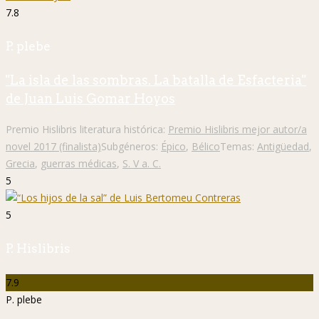
7.8
P. plebe
"La isla de las sombras. La batalla de Esfacteria"
de Juan Luis Gomar Hoyos
Premio Hislibris literatura histórica:
Premio Hislibris mejor autor/a
novel 2017 (finalista)
Subgéneros:
Épico
,
Bélico
Temas:
Antigüedad
,
Grecia
,
guerras médicas
,
S. V a. C.
5
5
P. Hislibris
7.9
P. plebe