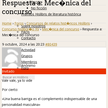
Respuesta a: Mec�nica del
Ficción
No ficción
concurso
Premios Hislibris de literatura histórica
Info
Home
›
Foros
›
Concursos de relatos hist�ricos Hislibris
›
Sobre nosotros
Concurso hislibre�o XV
›
Mec�nica del concurso
›
Respuesta a:
FAQs
Mec�nica del concurso
Contacto
Hislibreños
9 octubre, 2024 a las 20:23
#80439
Actividad
Grupos
Miembros
Anónimo
Foro
Invitado
Vale vale, ya lo vide
Por cierto:
«Una buena barriga es el complemento indispensable de una
personalidad masculina»