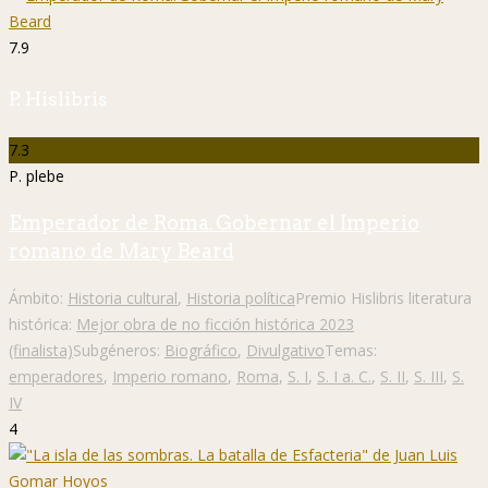
7.9
P. Hislibris
7.3
P. plebe
Emperador de Roma. Gobernar el Imperio
romano de Mary Beard
Ámbito:
Historia cultural
,
Historia política
Premio Hislibris literatura
histórica:
Mejor obra de no ficción histórica 2023
(finalista)
Subgéneros:
Biográfico
,
Divulgativo
Temas:
emperadores
,
Imperio romano
,
Roma
,
S. I
,
S. I a. C.
,
S. II
,
S. III
,
S.
IV
4