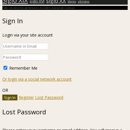
siglo XX
siglo XVI
Viajes
vikingos
Todos los derechos pertenecen a Hislibris Asociación cultural
Sign In
Login via your site account
Remember Me
Or login via a social network account
OR
Register
Lost Password
Lost Password