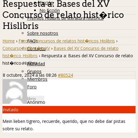
Respuesta a: Bases del XV
Ficción
No ficción
Concurso de relato hist�rico
Premios Hislibris de literatura histórica
Hislibris
Info
Sobre nosotros
Home
›
Foros
›
Concursos de relatos hist�ricos Hislibris
›
FAQs
Concurso hislibre�o XV
›
Bases del XV Concurso de relato
Contacto
hist�rico Hislibris
›
Respuesta a: Bases del XV Concurso de relato
Hislibreños
hist�rico Hislibris
Actividad
Grupos
8 octubre, 2024 a las 08:26
#80524
Miembros
Foro
Anónimo
Invitado
Mein lieben tigrero, recuerde, querido, que no debe dar pistas
sobre su relato.