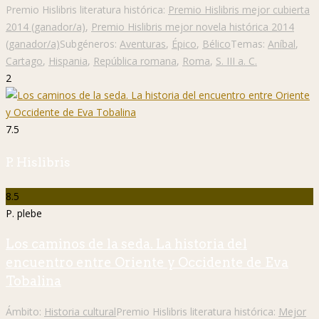
Premio Hislibris literatura histórica:
Premio Hislibris mejor cubierta
2014 (ganador/a)
,
Premio Hislibris mejor novela histórica 2014
(ganador/a)
Subgéneros:
Aventuras
,
Épico
,
Bélico
Temas:
Aníbal
,
Cartago
,
Hispania
,
República romana
,
Roma
,
S. III a. C.
2
7.5
P. Hislibris
8.5
P. plebe
Los caminos de la seda. La historia del
encuentro entre Oriente y Occidente de Eva
Tobalina
Ámbito:
Historia cultural
Premio Hislibris literatura histórica:
Mejor