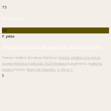
7.5
P. Hislibris
6.8
P. plebe
«Papel con marca de agua» de Goran Petrović
Premio Hislibris literatura histórica:
Premio Hislibris a la mejor
novela histórica traducida 2024 (finalista)
Subgéneros:
realismo
mágico
Temas:
Reino de Napoles
,
S. XIV a. C.
5