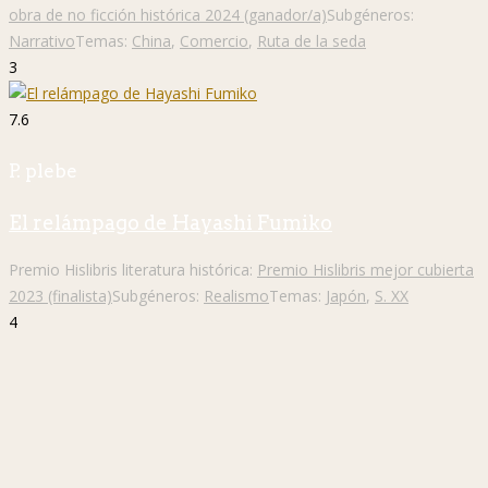
obra de no ficción histórica 2024 (ganador/a)
Subgéneros:
Narrativo
Temas:
China
,
Comercio
,
Ruta de la seda
3
7.6
P. plebe
El relámpago de Hayashi Fumiko
Premio Hislibris literatura histórica:
Premio Hislibris mejor cubierta
2023 (finalista)
Subgéneros:
Realismo
Temas:
Japón
,
S. XX
4