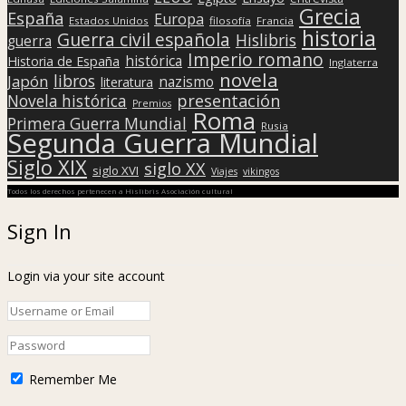
Grecia
España
Europa
Estados Unidos
filosofía
Francia
historia
Guerra civil española
Hislibris
guerra
Imperio romano
histórica
Historia de España
Inglaterra
novela
libros
Japón
nazismo
literatura
presentación
Novela histórica
Premios
Roma
Primera Guerra Mundial
Rusia
Segunda Guerra Mundial
Siglo XIX
siglo XX
siglo XVI
Viajes
vikingos
Todos los derechos pertenecen a Hislibris Asociación cultural
Sign In
Login via your site account
Remember Me