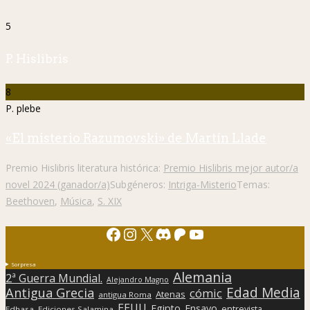
5
P. Hislibris
8
P. plebe
«El misterio Razumovski» de Martín Llade
Premio Hislibris literatura histórica:
Premio Hislibris mejor autor/a
novel 2024 (ganador/a)
Subgéneros:
Intriga-Misterio
Temas:
Beethoven
,
Música
,
S. XIX
Facebook
Instagram
X
Discord
Patreon
YouTube
Sorpresa
Alemania
2ª Guerra Mundial.
Alejandro Magno
Edad Media
Antigua Grecia
cómic
Atenas
antigua Roma
EEUU
Egipto
Ensayo
entrevista
Edhasa
Ediciones Salamina