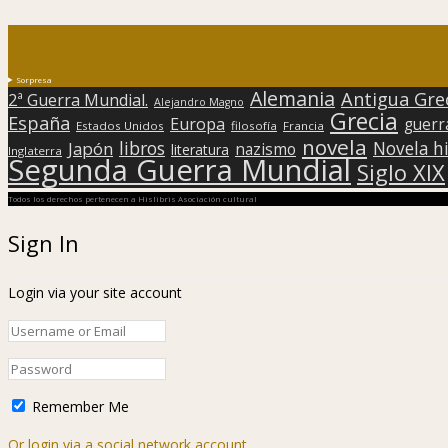
Sorpresa
Alemania
Antigua Gre
2ª Guerra Mundial.
Alejandro Magno
Grecia
España
Europa
guerr
Estados Unidos
filosofía
Francia
novela
libros
Japón
Novela hi
nazismo
literatura
Inglaterra
Segunda Guerra Mundial
Siglo XIX
Todos los derechos pertenecen a Hislibris Asociación cultural
Sign In
Login via your site account
Remember Me
Or login via a social network account