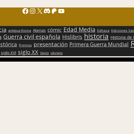
Facebook
Instagram
X
Discord
Patreon
YouTube
Edad Media
cia
cómic
Atenas
antigua Roma
Edhasa
Ediciones Sa
historia
Guerra civil española
Hislibris
a
Historia de
presentación
stórica
Primera Guerra Mundial
Premios
siglo XX
siglo XVI
Viajes
vikingos