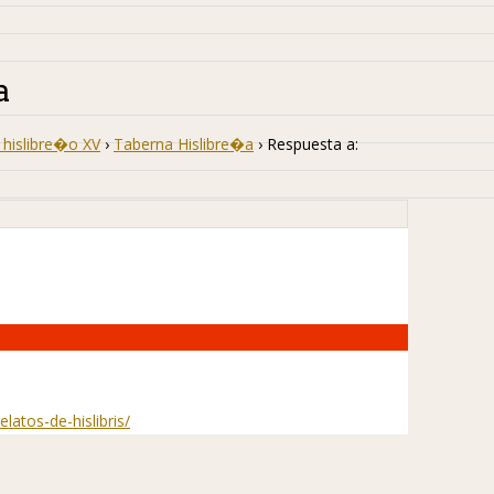
a
hislibre�o XV
›
Taberna Hislibre�a
›
Respuesta a:
latos-de-hislibris/