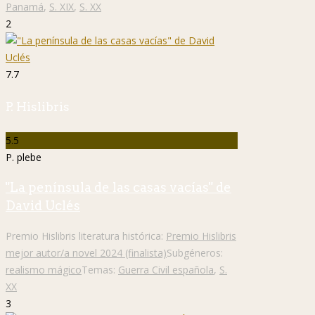
Panamá
,
S. XIX
,
S. XX
2
7.7
P. Hislibris
5.5
P. plebe
"La península de las casas vacías" de
David Uclés
Premio Hislibris literatura histórica:
Premio Hislibris
mejor autor/a novel 2024 (finalista)
Subgéneros:
realismo mágico
Temas:
Guerra Civil española
,
S.
XX
3