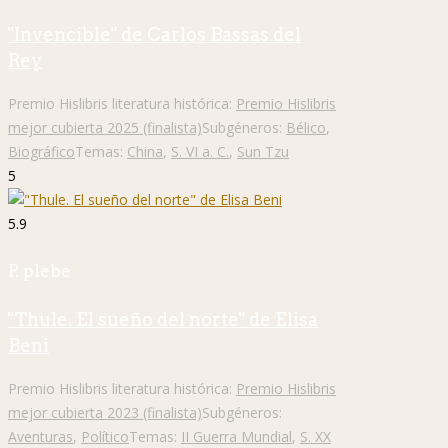
"Invencible" de Carlos Bassas del
Rey
Premio Hislibris literatura histórica:
Premio Hislibris
mejor cubierta 2025 (finalista)
Subgéneros:
Bélico
,
Biográfico
Temas:
China
,
S. VI a. C.
,
Sun Tzu
5
5.9
P. plebe
"Thule. El sueño del norte" de Elisa
Beni
Premio Hislibris literatura histórica:
Premio Hislibris
mejor cubierta 2023 (finalista)
Subgéneros:
Aventuras
,
Político
Temas:
II Guerra Mundial
,
S. XX