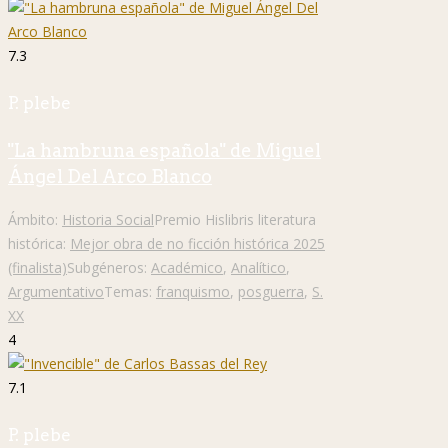
7.3
P. plebe
"La hambruna española" de Miguel
Ángel Del Arco Blanco
Ámbito:
Historia Social
Premio Hislibris literatura
histórica:
Mejor obra de no ficción histórica 2025
(finalista)
Subgéneros:
Académico
,
Analítico
,
Argumentativo
Temas:
franquismo
,
posguerra
,
S.
XX
4
7.1
P. plebe