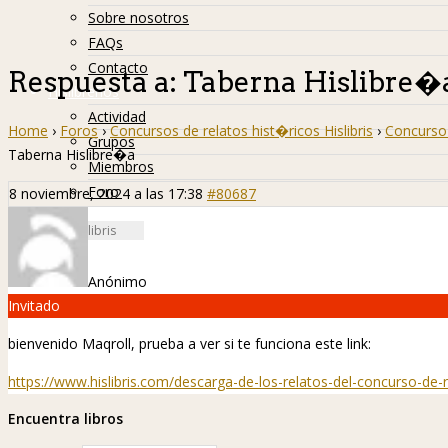
Sobre nosotros
FAQs
Contacto
Respuesta a: Taberna Hislibre�
Hislibreños
Actividad
Home
›
Foros
›
Concursos de relatos hist�ricos Hislibris
›
Concurso 
Grupos
Taberna Hislibre�a
Miembros
Foro
8 noviembre, 2024 a las 17:38
#80687
Anónimo
Invitado
bienvenido Maqroll, prueba a ver si te funciona este link:
https://www.hislibris.com/descarga-de-los-relatos-del-concurso-de-re
Encuentra libros