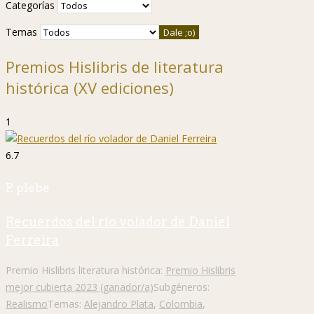
Categorías
Temas
Premios Hislibris de literatura
histórica (XV ediciones)
1
6.7
P. plebe
Recuerdos del río volador de Daniel
Ferreira
Premio Hislibris literatura histórica:
Premio Hislibris
mejor cubierta 2023 (ganador/a)
Subgéneros:
Realismo
Temas:
Alejandro Plata
,
Colombia
,