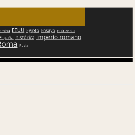
EEUU
Egipto
Ensayo
entrevista
lamina
Imperio romano
histórica
 España
Roma
Rusia