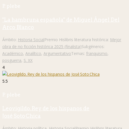
P. plebe
"La hambruna española" de Miguel Ángel Del
Arco Blanco
Ámbito:
Historia Social
Premio Hislibris literatura histórica:
Mejor
obra de no ficción histórica 2025 (finalista)
Subgéneros:
Académico
,
Analítico
,
Argumentativo
Temas:
franquismo
,
posguerra
,
S. XX
4
5.5
P. plebe
Leovigildo. Rey de los hispanos de
José Soto Chica
Ámbito:
Historia política
,
Historia Social
Premio Hislibris literatura