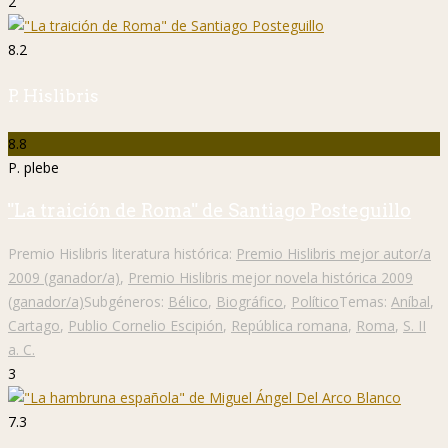
2
8.2
P. Hislibris
8.8
P. plebe
"La traición de Roma" de Santiago Posteguillo
Premio Hislibris literatura histórica:
Premio Hislibris mejor autor/a
2009 (ganador/a)
,
Premio Hislibris mejor novela histórica 2009
(ganador/a)
Subgéneros:
Bélico
,
Biográfico
,
Político
Temas:
Aníbal
,
Cartago
,
Publio Cornelio Escipión
,
República romana
,
Roma
,
S. II
a. C.
3
7.3