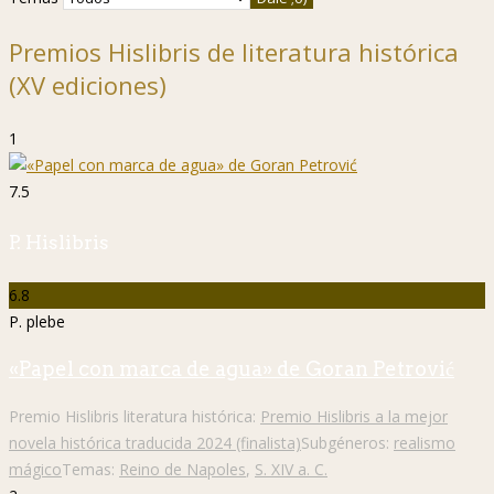
Premios Hislibris de literatura histórica
(XV ediciones)
1
7.5
P. Hislibris
6.8
P. plebe
«Papel con marca de agua» de Goran Petrović
Premio Hislibris literatura histórica:
Premio Hislibris a la mejor
novela histórica traducida 2024 (finalista)
Subgéneros:
realismo
mágico
Temas:
Reino de Napoles
,
S. XIV a. C.