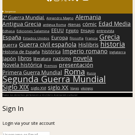
Sorpresa
Alemania
2ª Guerra Mundial.
Alejandro Magno
Edad Media
Antigua Grecia
cómic
Atenas
antigua Roma
EEUU
Egipto
Ensayo
entrevista
Edhasa
Ediciones Salamina
Grecia
España
Europa
Estados Unidos
filosofía
Francia
historia
Guerra civil española
Hislibris
guerra
Imperio romano
histórica
Historia de España
Inglaterra
novela
libros
Japón
nazismo
literatura
presentación
Novela histórica
Premios
Roma
Primera Guerra Mundial
Rusia
Segunda Guerra Mundial
Siglo XIX
siglo XX
siglo XVI
Viajes
vikingos
Todos los derechos pertenecen a Hislibris Asociación cultural
Sign In
Login via your site account