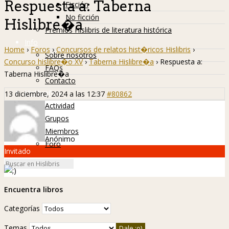
Respuesta a: Taberna
Ficción
No ficción
Hislibre�a
Premios Hislibris de literatura histórica
Info
Home
›
Foros
›
Concursos de relatos hist�ricos Hislibris
›
Sobre nosotros
Concurso hislibre�o XV
›
Taberna Hislibre�a
›
Respuesta a:
FAQs
Taberna Hislibre�a
Contacto
Hislibreños
13 diciembre, 2024 a las 12:37
#80862
Actividad
Grupos
Miembros
Anónimo
Foro
Invitado
Encuentra libros
Categorías
Temas