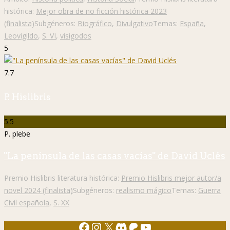
histórica:
Mejor obra de no ficción histórica 2023
(finalista)
Subgéneros:
Biográfico
,
Divulgativo
Temas:
España
,
Leovigildo
,
S. VI
,
visigodos
5
7.7
P. Hislibris
5.5
P. plebe
"La península de las casas vacías" de David Uclés
Premio Hislibris literatura histórica:
Premio Hislibris mejor autor/a
novel 2024 (finalista)
Subgéneros:
realismo mágico
Temas:
Guerra
Civil española
,
S. XX
Facebook
Instagram
X
Discord
Patreon
YouTube