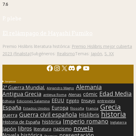
7.6
P. plebe
El relámpago de Hayashi Fumiko
Premio Hislibris literatura histórica:
Premio Hislibris mejor cubierta
2023 (finalista)
Subgéneros:
Realismo
Temas:
Japón
,
S. XX
Facebook
Instagram
X
Discord
Patreon
YouTube
Sorpresa
Alemania
2ª Guerra Mundial.
Alejandro Magno
Edad Media
Antigua Grecia
cómic
Atenas
antigua Roma
EEUU
Egipto
Ensayo
entrevista
Edhasa
Ediciones Salamina
Grecia
España
Europa
Estados Unidos
filosofía
Francia
historia
Guerra civil española
Hislibris
guerra
Imperio romano
histórica
Historia de España
Inglaterra
novela
libros
Japón
nazismo
literatura
presentación
Novela histórica
Premios