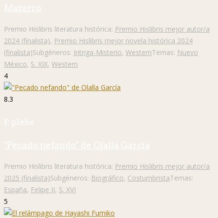
Mazarro
Premio Hislibris literatura histórica:
Premio Hislibris mejor autor/a
2024 (finalista)
,
Premio Hislibris mejor novela histórica 2024
(finalista)
Subgéneros:
Intriga-Misterio
,
Western
Temas:
Nuevo
México
,
S. XIX
,
Western
4
8.3
P. plebe
"Pecado nefando" de Olalla García
Premio Hislibris literatura histórica:
Premio Hislibris mejor autor/a
2025 (finalista)
Subgéneros:
Biográfico
,
Costumbrista
Temas:
España
,
Felipe II
,
S. XVI
5