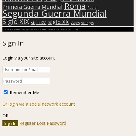
Roma
Primera Guerra Mundial
Rusia
Segunda Guerra Mundial
Siglo XIX
siglo XX
siglo XVI
Viajes
vikingos
Todos los derechos pertenecen a Hislibris Asociación cultural
Sign In
Login via your site account
Remember Me
Or login via a social network account
OR
Register
Lost Password