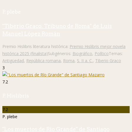
P. plebe
"Tiberio Graco. Tribuno de Roma" de Luis
Manuel López Román
Premio Hislibris literatura histórica:
Premio Hislibris mejor novela
histórica 2025 (finalista)
Subgéneros:
Biográfico
,
Político
Temas:
Antigüedad
,
República romana
,
Roma
,
S. II a. C.
,
Tiberio Graco
3
7.2
P. Hislibris
7.2
P. plebe
"Los muertos de Río Grande" de Santiago