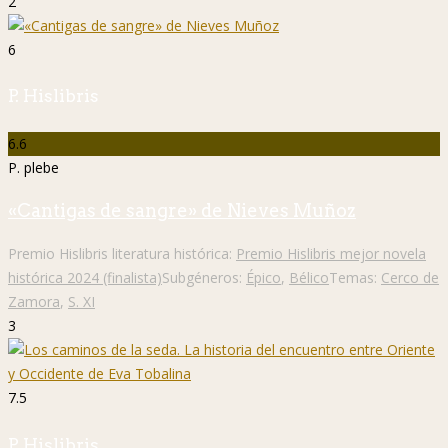
2
6
P. Hislibris
6.6
P. plebe
«Cantigas de sangre» de Nieves Muñoz
Premio Hislibris literatura histórica:
Premio Hislibris mejor novela
histórica 2024 (finalista)
Subgéneros:
Épico
,
Bélico
Temas:
Cerco de
Zamora
,
S. XI
3
7.5
P. Hislibris