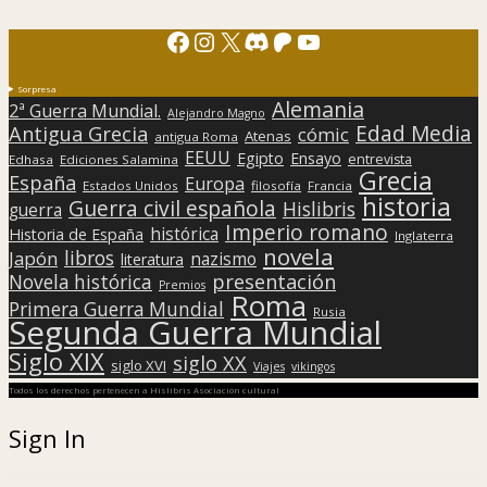
Facebook
Instagram
X
Discord
Patreon
YouTube
Sorpresa
Alemania
2ª Guerra Mundial.
Alejandro Magno
Edad Media
Antigua Grecia
cómic
Atenas
antigua Roma
EEUU
Egipto
Ensayo
entrevista
Edhasa
Ediciones Salamina
Grecia
España
Europa
Estados Unidos
filosofía
Francia
historia
Guerra civil española
Hislibris
guerra
Imperio romano
histórica
Historia de España
Inglaterra
novela
libros
Japón
nazismo
literatura
presentación
Novela histórica
Premios
Roma
Primera Guerra Mundial
Rusia
Segunda Guerra Mundial
Siglo XIX
siglo XX
siglo XVI
Viajes
vikingos
Todos los derechos pertenecen a Hislibris Asociación cultural
Sign In