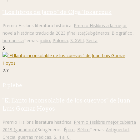
"Los libros de Jacob" de Olga Tokarczuk
Premio Hislibris literatura histórica:
Premio Hislibris a la mejor
novela histórica traducida 2023 (finalista)
Subgéneros:
Biográfico
,
humanista
Temas:
judío
,
Polonia
,
S. XVIII
,
Secta
5
7.7
P. plebe
"El llanto inconsolable de los cuervos" de Juan
Luis Gomar Hoyos
Premio Hislibris literatura histórica:
Premio Hislibris mejor cubierta
2019 (ganador/a)
Subgéneros:
Épico
,
Bélico
Temas:
Antigüedad
,
Grecia
,
guerras médicas
,
S. II a. C.