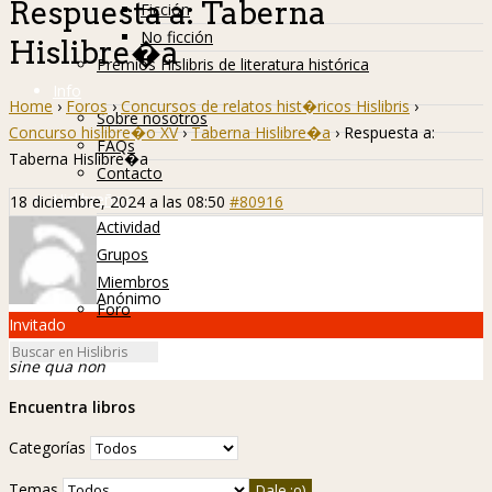
Respuesta a: Taberna
Ficción
No ficción
Hislibre�a
Premios Hislibris de literatura histórica
Info
Home
›
Foros
›
Concursos de relatos hist�ricos Hislibris
›
Sobre nosotros
Concurso hislibre�o XV
›
Taberna Hislibre�a
›
Respuesta a:
FAQs
Taberna Hislibre�a
Contacto
Hislibreños
18 diciembre, 2024 a las 08:50
#80916
Actividad
Grupos
Miembros
Anónimo
Foro
Invitado
sine qua non
Encuentra libros
Categorías
Temas