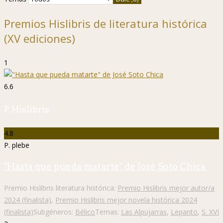
Premios Hislibris de literatura histórica
(XV ediciones)
1
6.6
P. Hislibris
4.8
P. plebe
"Hasta que pueda matarte" de José Soto Chica
Premio Hislibris literatura histórica:
Premio Hislibris mejor autor/a
2024 (finalista)
,
Premio Hislibris mejor novela histórica 2024
(finalista)
Subgéneros:
Bélico
Temas:
Las Alpujarras
,
Lepanto
,
S. XVI