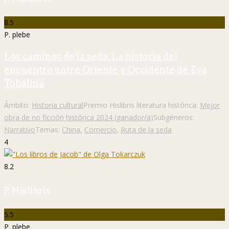
8.5
P. plebe
Los caminos de la seda. La historia del
encuentro entre Oriente y Occidente de Eva
Tobalina
Ámbito:
Historia cultural
Premio Hislibris literatura histórica:
Mejor
obra de no ficción histórica 2024 (ganador/a)
Subgéneros:
Narrativo
Temas:
China
,
Comercio
,
Ruta de la seda
4
8.2
P. Hislibris
5.5
P. plebe