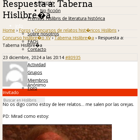
Respuesta a: Taberna
Ficción
No ficción
Hislibre�a
Premios Hislibris de literatura histórica
Info
Home
›
Foros
›
Concursos de relatos hist�ricos Hislibris
›
Sobre nosotros
Concurso hislibre�o XV
›
Taberna Hislibre�a
›
Respuesta a:
FAQs
Taberna Hislibre�a
Contacto
Hislibreños
23 diciembre, 2024 a las 20:14
#80935
Actividad
Grupos
Miembros
Anónimo
Foro
Invitado
No os digo como estoy de leer relatos… me salen por las orejas.
PD: Mirad como estoy: