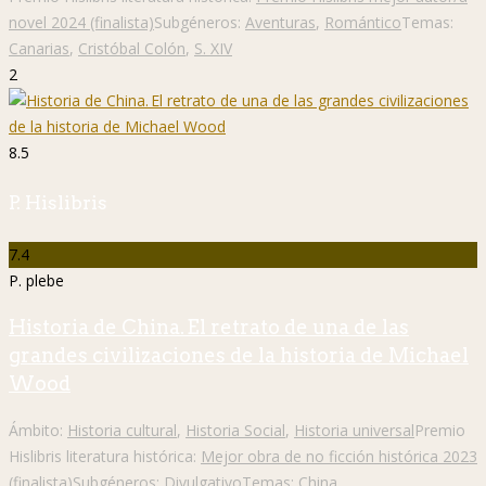
novel 2024 (finalista)
Subgéneros:
Aventuras
,
Romántico
Temas:
Canarias
,
Cristóbal Colón
,
S. XIV
2
8.5
P. Hislibris
7.4
P. plebe
Historia de China. El retrato de una de las
grandes civilizaciones de la historia de Michael
Wood
Ámbito:
Historia cultural
,
Historia Social
,
Historia universal
Premio
Hislibris literatura histórica:
Mejor obra de no ficción histórica 2023
(finalista)
Subgéneros:
Divulgativo
Temas:
China