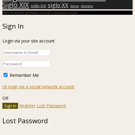
Siglo XIX
siglo XX
siglo XVI
Viajes
vikingos
Todos los derechos pertenecen a Hislibris Asociación cultural
Sign In
Login via your site account
Remember Me
Or login via a social network account
OR
Register
Lost Password
Lost Password