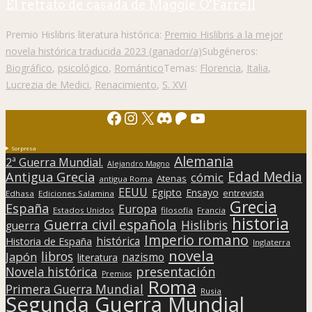
El retrato de casada de Maggie O’Farrell
Premio Hislibris literatura histórica:
Premio Hislibris a la mejor
novela histórica traducida 2023 (ganador/a)
Subgéneros:
Biográfico
,
psicológico
,
Romántico
Temas:
Florencia
,
Italia
,
Lucrezia de Medici
,
Renacimiento
,
S. XVI
Facebook
Instagram
X
Discord
Patreon
YouTube
Sorpresa
Alemania
2ª Guerra Mundial.
Alejandro Magno
Edad Media
Antigua Grecia
cómic
Atenas
antigua Roma
EEUU
Egipto
Ensayo
entrevista
Edhasa
Ediciones Salamina
Grecia
España
Europa
Estados Unidos
filosofía
Francia
historia
Guerra civil española
Hislibris
guerra
Imperio romano
histórica
Historia de España
Inglaterra
novela
libros
Japón
nazismo
literatura
presentación
Novela histórica
Premios
Roma
Primera Guerra Mundial
Rusia
Segunda Guerra Mundial