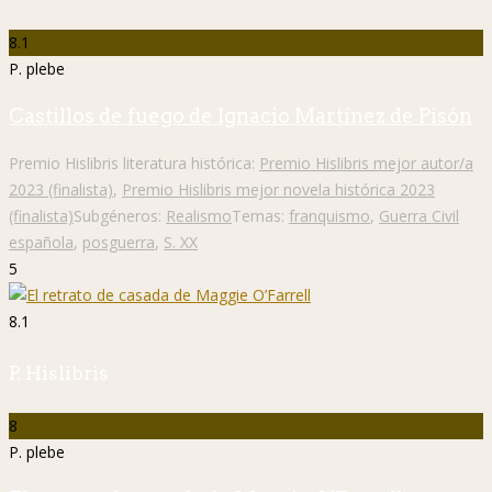
8.1
P. plebe
Castillos de fuego de Ignacio Martínez de Pisón
Premio Hislibris literatura histórica:
Premio Hislibris mejor autor/a
2023 (finalista)
,
Premio Hislibris mejor novela histórica 2023
(finalista)
Subgéneros:
Realismo
Temas:
franquismo
,
Guerra Civil
española
,
posguerra
,
S. XX
5
8.1
P. Hislibris
8
P. plebe