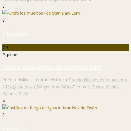
3
8
P. Hislibris
7.9
P. plebe
«Entre los muertos» de Stanisław Lem
Premio Hislibris literatura histórica:
Premio Hislibris mejor cubierta
2024 (ganador/a))
Subgéneros:
Bélico
Temas:
II Guerra Mundial
,
Polonia
,
S. XX
4
8
P. Hislibris