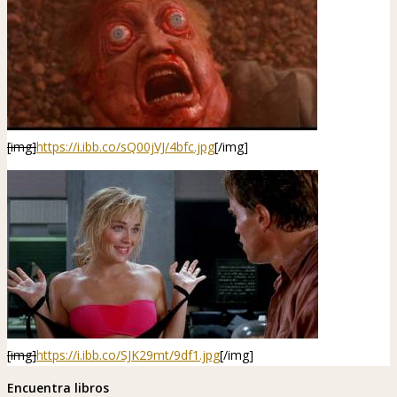
[img]
https://i.ibb.co/sQ00jVJ/4bfc.jpg
[/img]
[img]
https://i.ibb.co/SJK29mt/9df1.jpg
[/img]
Encuentra libros