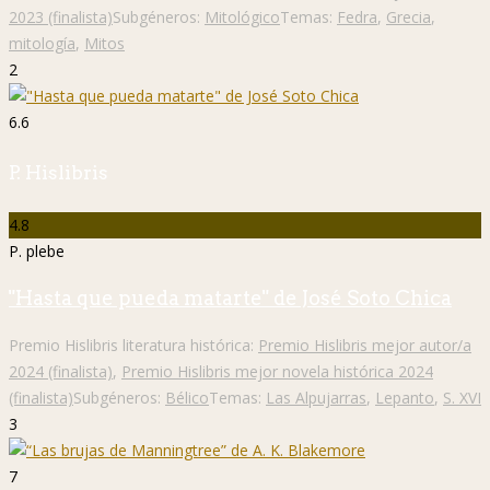
2023 (finalista)
Subgéneros:
Mitológico
Temas:
Fedra
,
Grecia
,
mitología
,
Mitos
2
6.6
P. Hislibris
4.8
P. plebe
"Hasta que pueda matarte" de José Soto Chica
Premio Hislibris literatura histórica:
Premio Hislibris mejor autor/a
2024 (finalista)
,
Premio Hislibris mejor novela histórica 2024
(finalista)
Subgéneros:
Bélico
Temas:
Las Alpujarras
,
Lepanto
,
S. XVI
3
7