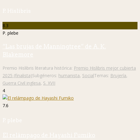
P. Hislibris
8.3
P. plebe
“Las brujas de Manningtree” de A. K.
Blakemore
Premio Hislibris literatura histórica:
Premio Hislibris mejor cubierta
2025 (finalista)
Subgéneros:
humanista
,
Social
Temas:
Brujería
,
Guerra Civil inglesa
,
S. XVII
4
7.6
P. plebe
El relámpago de Hayashi Fumiko