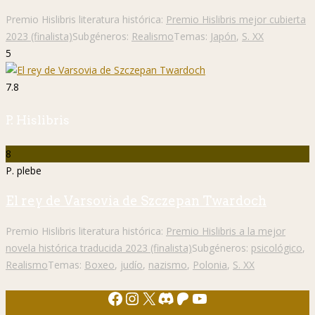
Premio Hislibris literatura histórica:
Premio Hislibris mejor cubierta
2023 (finalista)
Subgéneros:
Realismo
Temas:
Japón
,
S. XX
5
7.8
P. Hislibris
8
P. plebe
El rey de Varsovia de Szczepan Twardoch
Premio Hislibris literatura histórica:
Premio Hislibris a la mejor
novela histórica traducida 2023 (finalista)
Subgéneros:
psicológico
,
Realismo
Temas:
Boxeo
,
judío
,
nazismo
,
Polonia
,
S. XX
Facebook
Instagram
X
Discord
Patreon
YouTube