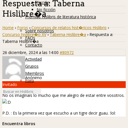
Respuesta a: Taberna
Ficción
No ficción
Hislibre�a
Premios Hislibris de literatura histórica
Info
Home
›
Foros
›
Concursos de relatos hist�ricos Hislibris
›
Sobre nosotros
Concurso hislibre�o XV
›
Taberna Hislibre�a
›
Respuesta a:
FAQs
Taberna Hislibre�a
Contacto
Hislibreños
26 diciembre, 2024 a las 14:00
#80972
Actividad
Grupos
Miembros
Anónimo
Foro
Invitado
No os imaginais lo mucho que me alegro de estar entre vosotros.
P.D. : Es la primera vez que escucho a un tigre decir guau.
:lol:
Encuentra libros