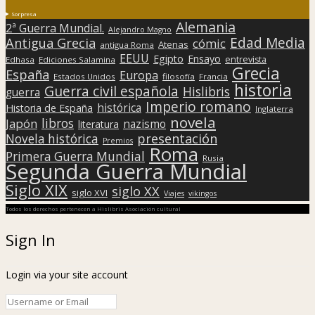
Sorpresa
Alemania
2ª Guerra Mundial.
Alejandro Magno
Edad Media
Antigua Grecia
cómic
Atenas
antigua Roma
EEUU
Egipto
Ensayo
entrevista
Edhasa
Ediciones Salamina
Grecia
España
Europa
Estados Unidos
filosofía
Francia
historia
Guerra civil española
Hislibris
guerra
Imperio romano
histórica
Historia de España
Inglaterra
novela
libros
Japón
nazismo
literatura
presentación
Novela histórica
Premios
Roma
Primera Guerra Mundial
Rusia
Segunda Guerra Mundial
Siglo XIX
siglo XX
siglo XVI
Viajes
vikingos
Todos los derechos pertenecen a Hislibris Asociación cultural
Sign In
Login via your site account