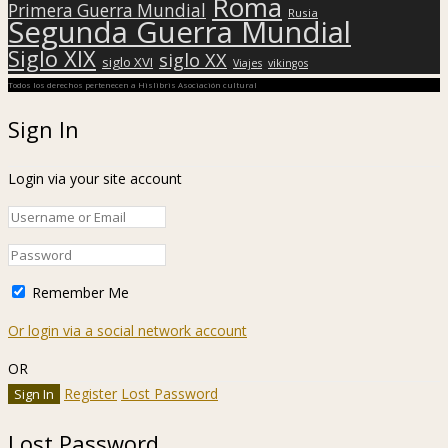
Roma
Primera Guerra Mundial
Rusia
Segunda Guerra Mundial
Siglo XIX
siglo XX
siglo XVI
Viajes
vikingos
Todos los derechos pertenecen a Hislibris Asociación cultural
Sign In
Login via your site account
Remember Me
Or login via a social network account
OR
Register
Lost Password
Lost Password