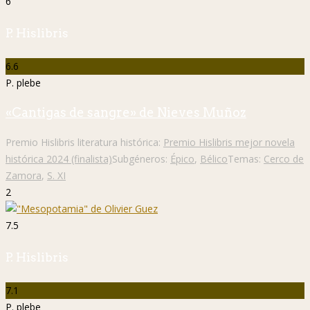
6
P. Hislibris
6.6
P. plebe
«Cantigas de sangre» de Nieves Muñoz
Premio Hislibris literatura histórica:
Premio Hislibris mejor novela
histórica 2024 (finalista)
Subgéneros:
Épico
,
Bélico
Temas:
Cerco de
Zamora
,
S. XI
2
7.5
P. Hislibris
7.1
P. plebe