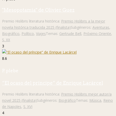
"Mesopotamia" de Olivier Guez
Premio Hislibris literatura histórica:
Premio Hislibris a la mejor
novela histórica traducida 2025 (finalista)
Subgéneros:
Aventuras
,
Biográfico
,
Político
,
Viajes
Temas:
Gertrude Bell
,
Próximo Oriente
,
S. XX
3
8.6
P. plebe
“El ocaso del príncipe” de Enrique Lacárcel
Premio Hislibris literatura histórica:
Premio Hislibris mejor autor/a
novel 2025 (finalista)
Subgéneros:
Biográfico
Temas:
Música
,
Reino
de Napoles
,
S. XVI
4