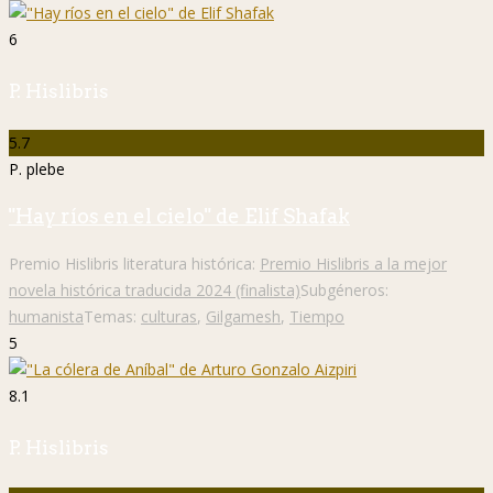
6
P. Hislibris
5.7
P. plebe
"Hay ríos en el cielo" de Elif Shafak
Premio Hislibris literatura histórica:
Premio Hislibris a la mejor
novela histórica traducida 2024 (finalista)
Subgéneros:
humanista
Temas:
culturas
,
Gilgamesh
,
Tiempo
5
8.1
P. Hislibris