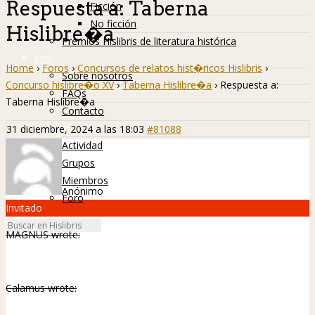
Respuesta a: Taberna
Ficción
No ficción
Hislibre�a
Premios Hislibris de literatura histórica
Info
Home
›
Foros
›
Concursos de relatos hist�ricos Hislibris
›
Sobre nosotros
Concurso hislibre�o XV
›
Taberna Hislibre�a
›
Respuesta a:
FAQs
Taberna Hislibre�a
Contacto
Hislibreños
31 diciembre, 2024 a las 18:03
#81088
Actividad
Grupos
Miembros
Anónimo
Foro
Invitado
MAGNUS wrote:
Calamus wrote: