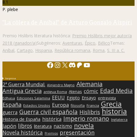
8.1
P. plebe
"La cólera de Aníbal" de Arturo Gonzalo Aizpiri
Premio Hislibris literatura histórica:
Premio Hislibris mejor autor/a
2018 (ganador/a)
Subgéneros:
Aventuras
,
Épico
,
Bélico
Temas:
Aníbal
,
Cartago
,
Hispania
,
República romana
,
Roma
,
S. III a. C.
Facebook
Instagram
X
Discord
Patreon
YouTube
Sorpresa
Alemania
2ª Guerra Mundial.
Alejandro Magno
Edad Media
Antigua Grecia
cómic
Atenas
antigua Roma
EEUU
Egipto
Ensayo
entrevista
Edhasa
Ediciones Salamina
Grecia
España
Europa
Estados Unidos
filosofía
Francia
historia
Guerra civil española
Hislibris
guerra
Imperio romano
histórica
Historia de España
Inglaterra
novela
libros
Japón
nazismo
literatura
presentación
Novela histórica
Premios